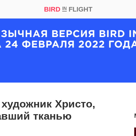
BIRD
FLIGHT
IN
кт
Репортаж
художник Христо,
авший тканью