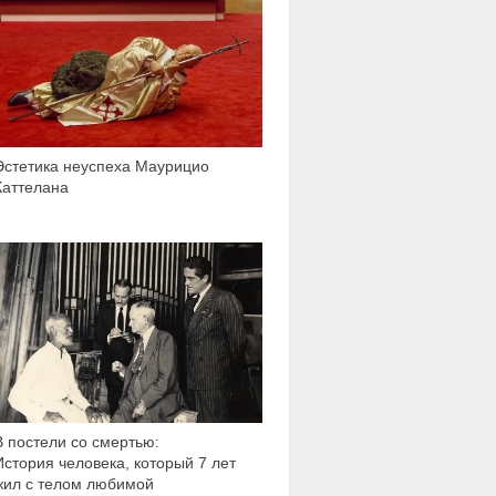
Эстетика неуспеха Маурицио
Каттелана
309 722
В постели со смертью:
История человека, который 7 лет
жил с телом любимой