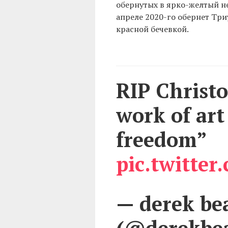
обернутых в ярко-желтый н
апреле 2020-го обернет Тр
красной бечевкой.
RIP Christo
work of art
freedom”
pic.twitte
— derek be
(@derekbe