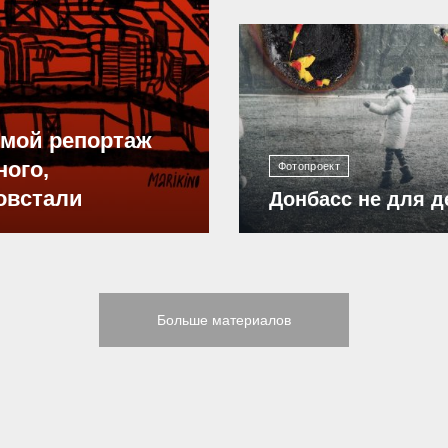
12 303
ямой репортаж
ного,
Фотопроект
овстали
Донбасс не для д
Больше материалов