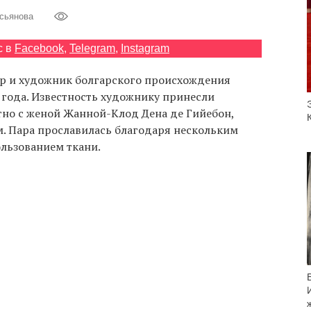
сьянова
с в
Facebook
,
Telegram
,
Instagram
р и художник болгарского происхождения
 года. Известность художнику принесли
тно с женой Жанной-Клод Дена де Гийебон,
м. Пара прославилась благодаря нескольким
льзованием ткани.