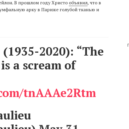
ейлон. В прошлом году Христо
объявил
, что в
иумфальную арку в Париже голубой тканью и
 (1935-2020): “The
 is a scream of
r.com/tnAAAe2Rtm
aulieu
aulieu)
May 31,