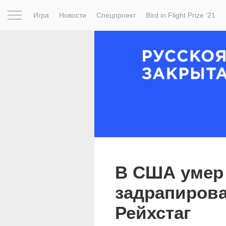
Игра
Новости
Спецпроект
Bird in Flight Prize ‘21
Вдохновение
Почему это шедевр
Мир
Фотопрое
В США умер 
задрапиров
Рейхстаг