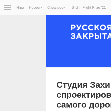
Игра
Новости
Спецпроект
Bird in Flight Prize ‘21
Вдохновение
Почему это шедевр
Мир
Фотопрое
Студия Захи
спроектиров
самого доро