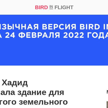
BIRD
FLIGHT
IN
кт
Репортаж
 Хадид
ала здание для
гого земельного