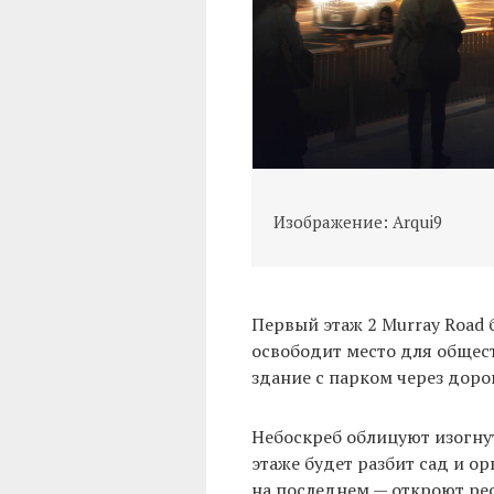
Изображение: Arqui9
Первый этаж 2 Murray Road
освободит место для общес
здание с парком через доро
Небоскреб облицуют изогну
этаже будет разбит сад и о
на последнем — откроют ре