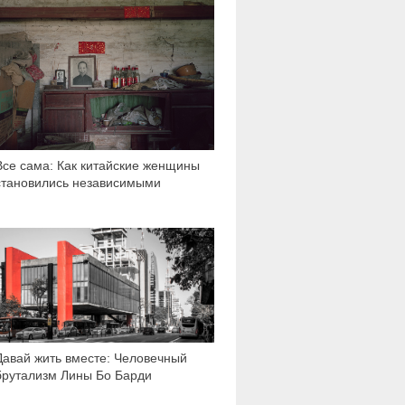
Все сама: Как китайские женщины
становились независимыми
2 229
Давай жить вместе: Человечный
брутализм Лины Бо Барди