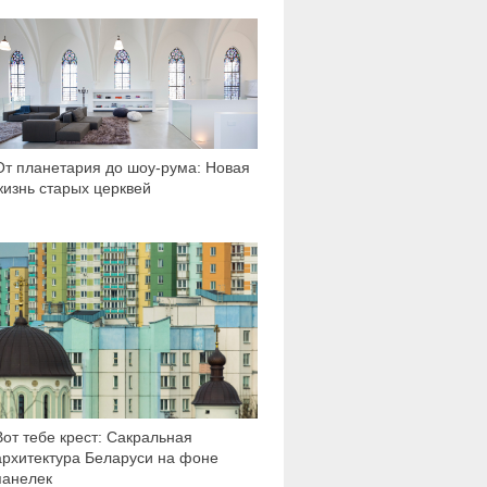
3 407
От планетария до шоу-рума: Новая
жизнь старых церквей
6 161
Вот тебе крест: Сакральная
архитектура Беларуси на фоне
панелек