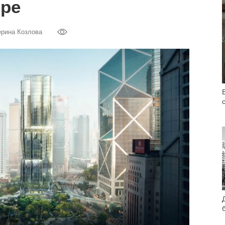
ире
ерина Козлова