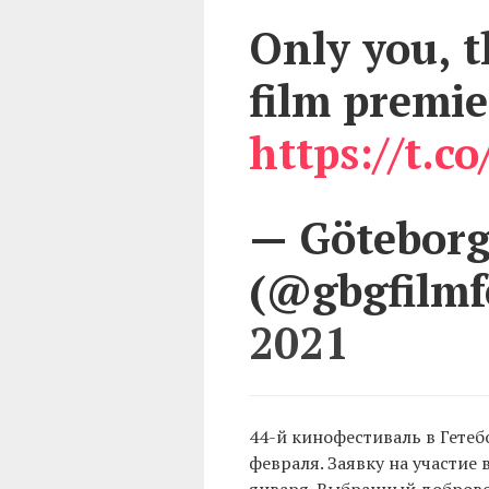
Only you, 
film premie
https://t.c
— Göteborg 
(@gbgfilmf
2021
44-й кинофестиваль в Гетеб
февраля. Заявку на участие