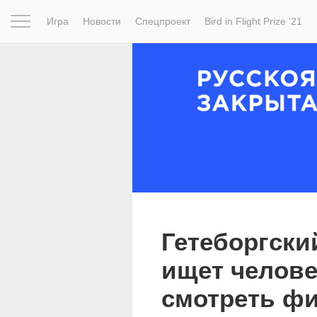
Игра
Новости
Спецпроект
Bird in Flight Prize ‘21
Вдохновение
Почему это шедевр
Мир
Фотопрое
Гетеборгски
ищет челове
смотреть фи