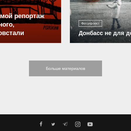
ямой репортаж
ного,
Фотопроект
овстали
Донбасс не для д
Больше материалов