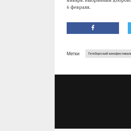
января. Выбранный добровол
6 февраля.
Метки
Гетеборгский кинофестивал