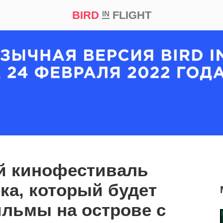
BIRD
FLIGHT
IN
кт
Репортаж
й кинофестиваль
ка, который будет
льмы на острове с