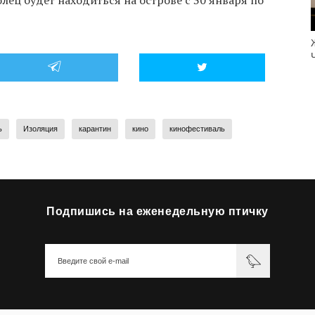
ец будет находиться на острове с 30 января по
ь
Изоляция
карантин
кино
кинофестиваль
Подпишись на еженедельную птичку