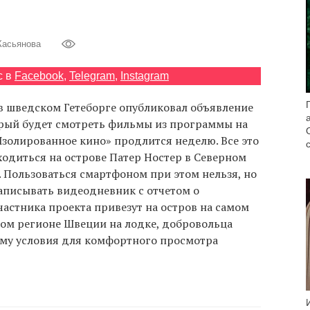
Касьянова
с в
Facebook
,
Telegram
,
Instagram
 шведском Гетеборге опубликовал объявление
орый будет смотреть фильмы из программы на
Изолированное кино» продлится неделю. Все это
одиться на острове Патер Ностер в Северном
 Пользоваться смартфоном при этом нельзя, но
аписывать видеодневник с отчетом о
астника проекта привезут на остров на самом
ном регионе Швеции на лодке, добровольца
 ему условия для комфортного просмотра