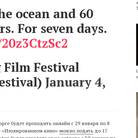
the ocean and 60
rs. For seven days.
o/20z3CtzSc2
Film Festival
estival)
January 4,
орге будет проходить онлайн с 29 января по 8
 в «Изолированном кино»
можно подать
до 17