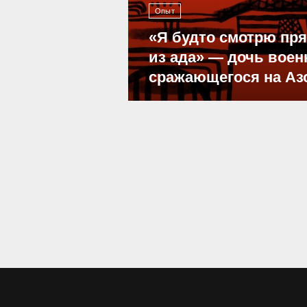
Опыт
«Я будто смотрю пр
из ада» — дочь воен
сражающегося на Аз