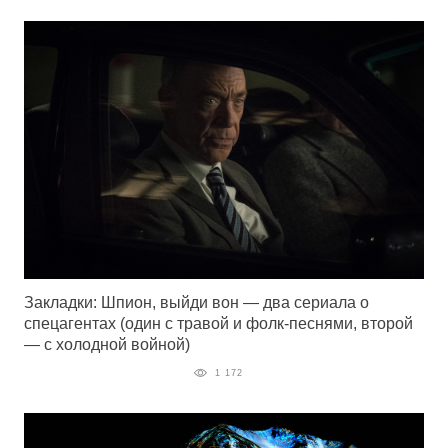
Закладки: Шпион, выйди вон — два сериала о
спецагентах (один с травой и фолк-песнями, второй
— с холодной войной)
1 172