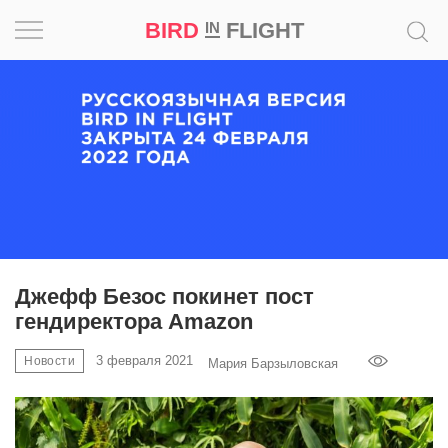
BIRD
FLIGHT
IN
Вдохновение
Почему
это
шедевр
Мир
Игра
Джефф Безос покинет пост
гендиректора Amazon
Новости
3 февраля 2021
Новости
Мария Барзыловская
Bird
in
Flight
Prize