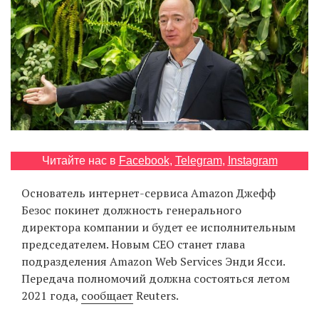
‘21
Фотопроект
Репортаж
Партнерский
материал
Читайте нас в
Facebook
,
Telegram
,
Instagram
О
птичке
Основатель интернет-сервиса Amazon Джефф
Безос покинет должность генерального
Рекламодателям
директора компании и будет ее исполнительным
председателем. Новым СЕО станет глава
подразделения Amazon Web Services Энди Ясси.
Передача полномочий должна состояться летом
2021 года,
сообщает
Reuters.