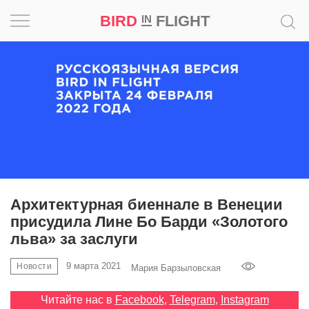
BIRD
FLIGHT
IN
Вдохновение
Почему
это
шедевр
Мир
Игра
Архитектурная биеннале в Венеции
присудила Лине Бо Барди «Золотого
Новости
льва» за заслуги
Bird
9 марта 2021
Новости
Мария Барзыловская
in
Flight
Читайте нас в
Facebook
,
Telegram
,
Instagram
Prize