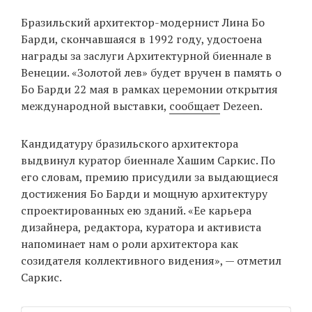
‘21
Бразильский архитектор-модернист Лина Бо
Барди, скончавшаяся в 1992 году, удостоена
Фотопроект
награды за заслуги Архитектурной биеннале в
Венеции. «Золотой лев» будет вручен в память о
Репортаж
Бо Барди 22 мая в рамках церемонии открытия
международной выставки,
сообщает
Dezeen.
Партнерский
материал
Кандидатуру бразильского архитектора
выдвинул куратор биеннале Хашим Саркис. По
О
его словам, премию присудили за выдающиеся
птичке
достижения Бо Барди и мощную архитектуру
спроектированных ею зданий. «Ее карьера
Рекламодателям
дизайнера, редактора, куратора и активиста
напоминает нам о роли архитектора как
созидателя коллективного видения», — отметил
Саркис.