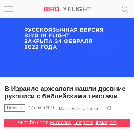
BIRD
FLIGHT
IN
Вдохновение
Почему
это
шедевр
Мир
Игра
В Израиле археологи нашли древние
рукописи с библейскими текстами
Новости
17 марта 2021
Новости
Мария Барзыловская
Bird
in
Читайте нас в
Facebook
,
Telegram
,
Instagram
Flight
Prize