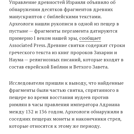
Управление древностей Израиля объявило об
‘21
обнаружении десятков фрагментов древних
манускриптов с библейскими текстами.
Фотопроект
Археологи нашли рукописи в одной из пещер в
пустыне — фрагменты пергамента датируются
Репортаж
примерно I веком нашей эры,
сообщает
Associated Press. Древние свитки содержат строки
Партнерский
греческого текста из книг пророков Захарии и
материал
Наума — религиозных писаний, которые входят в
состав еврейской Библии и Ветхого Завета.
О
птичке
Исследователи пришли к выводу, что найденные
фрагменты были частью свитка, спрятанного в
Рекламодателям
пещере во время восстания иудеев против
римлян в часы правления императора Адриана
между 132 и 136 годом. Археологи обнаружили в
соседних пещерах монеты и наконечники стрел,
которые относятся к этому же периоду.