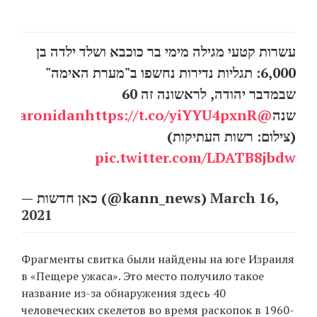
עשרות קטעי מגילה מימי בר כוכבא ושלד ילדה בן
EN
UA
6,000: תגליות נדירות נחשפו ב"מערת האימה"
שבמדבר יהודה, לראשונה זה 60
https://t.co/yiYYU4pxnR
@sharonidan
שנה
(צילום: רשות העתיקות)
pic.twitter.com/LDATB8jbdw
— כאן חדשות (@kann_news)
March 16,
2021
Фрагменты свитка были найдены на юге Израиля
в «Пещере ужаса». Это место получило такое
название из-за обнаружения здесь 40
человеческих скелетов во время раскопок в 1960-