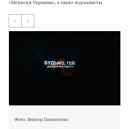
«Медведи Украины», а также журналисты.
Фото: Виктор Пилипенко
Ф