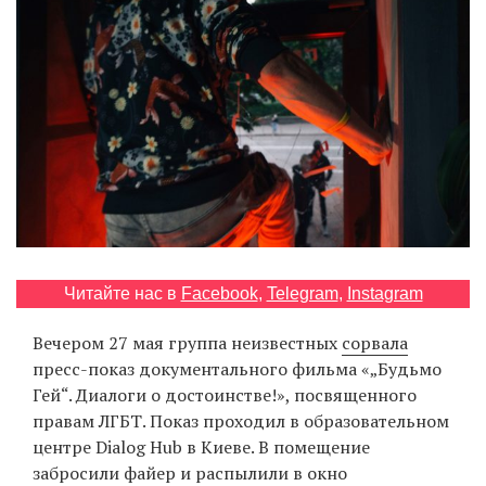
‘21
Фотопроект
Репортаж
Партнерский
материал
О
птичке
Читайте нас в
Facebook
,
Telegram
,
Instagram
Вечером 27 мая группа неизвестных
сорвала
Рекламодателям
пресс-показ документального фильма «„Будьмо
Гей“. Диалоги о достоинстве!», посвященного
правам ЛГБТ. Показ проходил в образовательном
центре Dialog Hub в Киеве. В помещение
забросили файер и распылили в окно