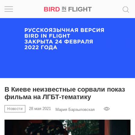
BIRD
FLIGHT
IN
Вдохновение
Почему
это
шедевр
Мир
Игра
В Киеве неизвестные сорвали показ
фильма на ЛГБТ-тематику
Новости
28 мая 2021
Новости
Мария Барзыловская
Bird
in
Flight
Prize