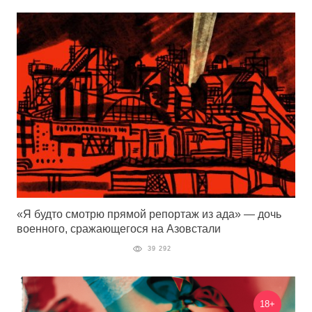
«Я будто смотрю прямой репортаж из ада» — дочь
военного, сражающегося на Азовстали
39 292
18+