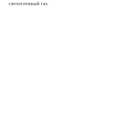
слезоточивый газ.
EN
UA