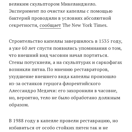
великим скульптором Микеланджело.
Эксперимент по очистке капеллы с помощью
бактерий проводили в условиях абсолютной
EN
UA
секретности,
сообщает
The New York Times.
Строительство капеллы завершилось в 1535 году,
а уже 60 лет спустя появились упоминания о том,
что внешний вид часовни начал портиться.
Стены потускнели, а на скульптурах и саркофагах
возникли пятна. По мнению реставраторов,
ухудшение внешнего вида капеллы произошло
из-за останков герцога флорентийского
Алессандро Медичи: его захоронили в часовне,
но, вероятно, тело не было обработано должным
образом.
В 1988 году в капелле провели реставрацию, но
избавиться от особо стойких пятен так и не