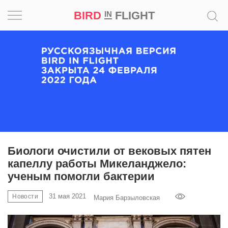
BIRD
FLIGHT
IN
Вдохновение
Почему
это
шедевр
Мир
Игра
Биологи очистили от вековых пятен
капеллу работы Микеланджело:
Новости
ученым помогли бактерии
Bird
31 мая 2021
Новости
Мария Барзыловская
in
Flight
Prize