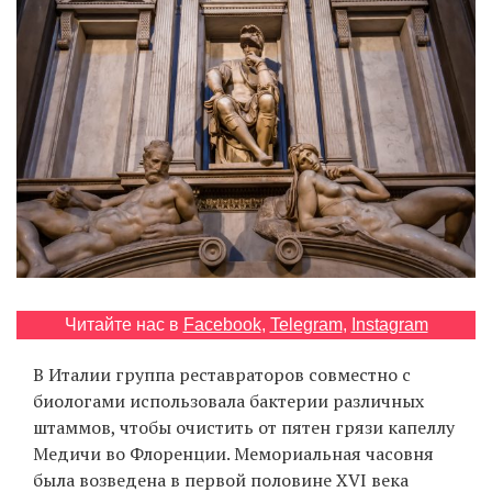
‘21
Фотопроект
Репортаж
Партнерский
материал
О
птичке
Читайте нас в
Facebook
,
Telegram
,
Instagram
Рекламодателям
В Италии группа реставраторов совместно с
биологами использовала бактерии различных
штаммов, чтобы очистить от пятен грязи капеллу
Медичи во Флоренции. Мемориальная часовня
была возведена в первой половине XVI века