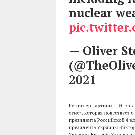
nuclear we
pic.twitte
— Oliver S
(@TheOliv
2021
Режиссер картины — Игорь Л
огне», которая повествует 
президента Российской Фе
президента Украины Виктор
Украины Виталия Захарченк