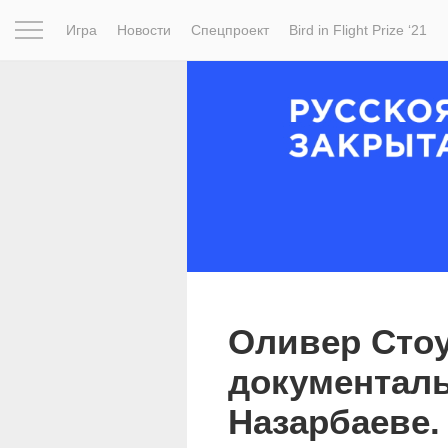
Игра
Новости
Спецпроект
Bird in Flight Prize ‘21
Вдохновение
Почему это шедевр
Мир
Фотопрое
Оливер Сто
документал
Назарбаеве.