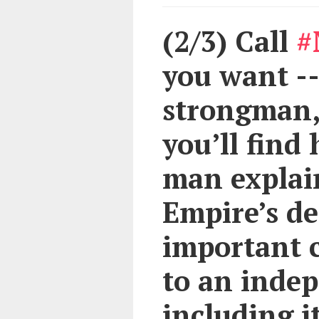
(2/3) Call
#
you want --
strongman, 
you’ll find
man explai
Empire’s de
important c
to an inde
including it