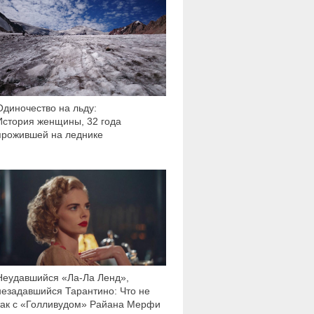
33 582
Одиночество на льду:
История женщины, 32 года
прожившей на леднике
4 204
Неудавшийся «Ла-Ла Ленд»,
незадавшийся Тарантино: Что не
так с «Голливудом» Райана Мерфи