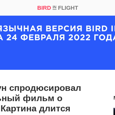
BIRD
FLIGHT
IN
кт
Репортаж
ун спродюсировал
ьный фильм о
 Картина длится