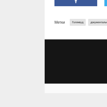
Метки
Голливуд
документаль