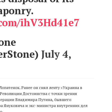
aponry.
r.com/ihV3Hd41e7
tone
erStone)
July 4,
опатенок. Ранее он снял ленту «Украина в
о Революции Достоинства с точки зрения
дерации Владимира Путина, бывшего
а Януковича и экс-министра внутренних дел
о.