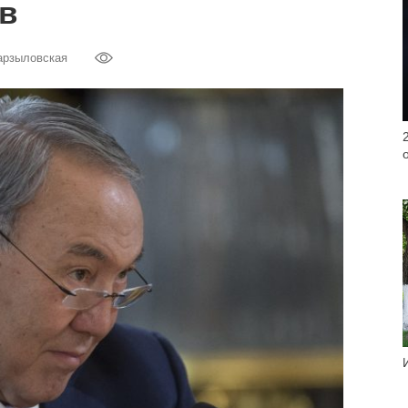
в
арзыловская