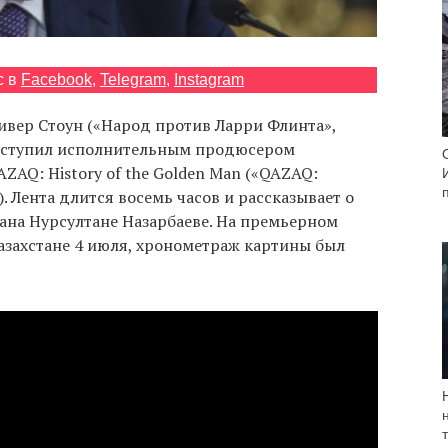
с в
Facebook
,
Telegram
,
Instagram
вер Стоун («Народ против Ларри Флинта»,
выступил исполнительным продюсером
AQ: History of the Golden Man («QAZAQ:
. Лента длится восемь часов и рассказывает о
ана Нурсултане Назарбаеве. На премьерном
азахстане 4 июля, хронометраж картины был