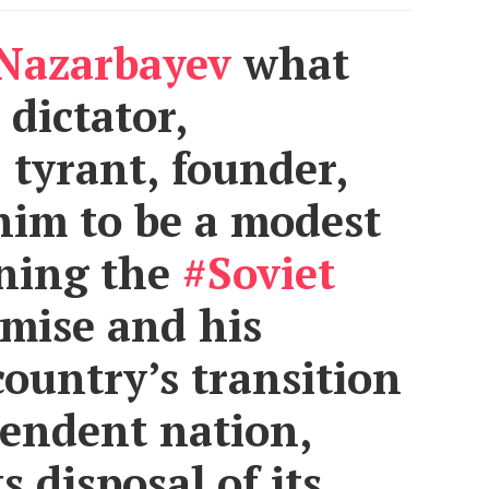
Nazarbayev
what
 dictator,
tyrant, founder,
 him to be a modest
ning the
#Soviet
mise and his
ountry’s transition
pendent nation,
s disposal of its