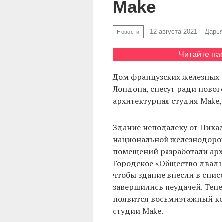
Make
12 августа 2021
Дарь
Новости
Читайте на
Дом французских железных д
Лондона, снесут ради новог
архитектурная студия Make
Здание неподалеку от Пика
национальной железнодорож
помещений разработали арх
Городское «Общество двадц
чтобы здание внесли в спи
завершились неудачей. Теп
появится восьмиэтажный к
студии Make.