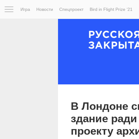
Игра
Новости
Спецпроект
Bird in Flight Prize ‘21
Вдохновение
Почему это шедевр
Мир
Фотопрое
В Лондоне с
здание ради
проекту арх