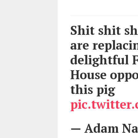
Shit shit s
are replaci
delightful 
House oppo
this pig
pic.twitte
— Adam Na