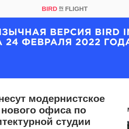
BIRD
FLIGHT
IN
кт
Репортаж
несут модернистское
 нового офиса по
итектурной студии