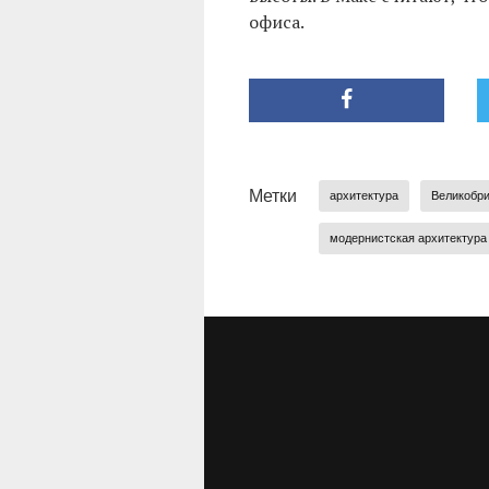
офиса.
Метки
архитектура
Великобр
модернистская архитектура