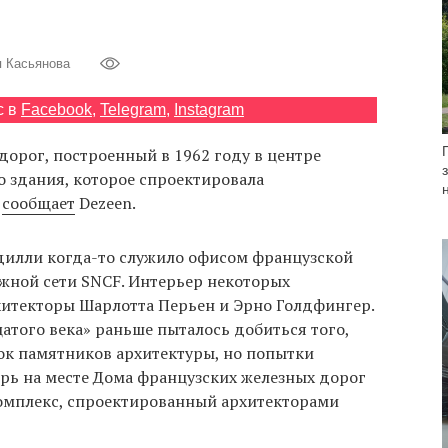
я Касьянова
с в
Facebook
,
Telegram
,
Instagram
орог, построенный в 1962 году в центре
о здания, которое спроектировала
,
сообщает
Dezeen.
дилли когда-то служило офисом французской
ной сети SNCF. Интерьер некоторых
итекторы Шарлотта Перьен и Эрно Голдфингер.
атого века» раньше пыталось добиться того,
сок памятников архитектуры, но попытки
ерь на месте Дома французских железных дорог
омплекс, спроектированный архитекторами