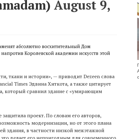
amadam)
August 9,
e заменят абсолютно восхитительный Дом
 напротив Королевской академии искусств этой
яти, ткани и истории», — приводит Dezeen слова
ncial Times Эдвина Хиткота, а также цитирует
а, который сравнил здание с «умирающим
 защитила проект. По словам его авторов,
возможность модернизации, но от этого плана
тей здания, в частности низкой межэтажной
о это делает его непригодным для современного