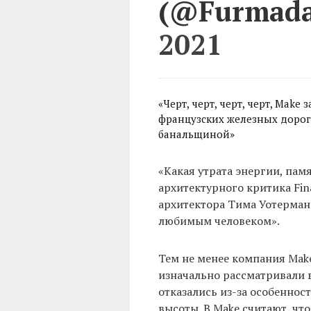
(@Furmad
2021
«Черт, черт, черт, черт, Mak
французских железных дорог
банальщиной»
«Какая утрата энергии, пам
архитектурного критика Fina
архитектора Тима Уотерман
любимым человеком».
Тем не менее компания Make
изначально рассматривали 
отказались из-за особеннос
высоты. В Make считают, чт