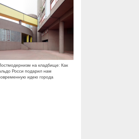
4 787
Постмодернизм на кладбище: Как
Альдо Росси подарил нам
современную идею города