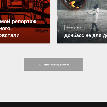
12 298
ямой репортаж
ного,
Фотопроект
овстали
Донбасс не для д
Больше материалов