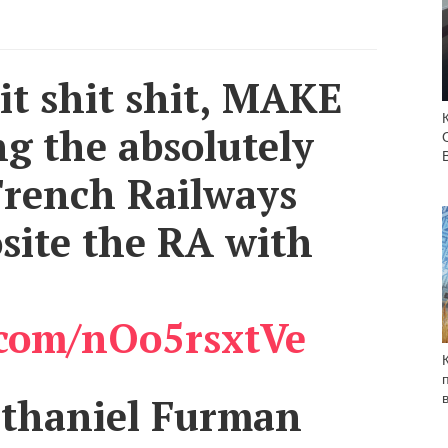
hit shit shit, MAKE
ng the absolutely
French Railways
site the RA with
r.com/nOo5rsxtVe
thaniel Furman