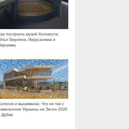
Как построить музей Холокоста:
Опыт Берлина, Иерусалима и
Варшавы
23 238
Колосок и вышиванка: Что не так с
павильоном Украины на Экспо-2020
в Дубае