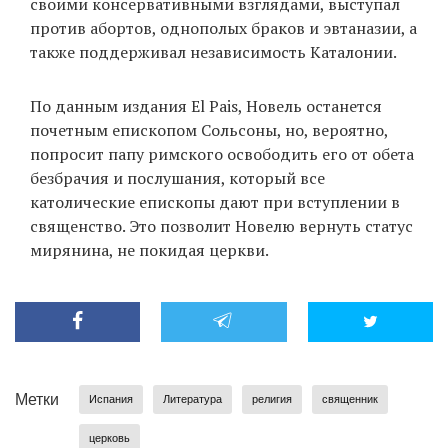
своими консервативными взглядами, выступал
против абортов, однополых браков и эвтаназии, а
также поддерживал независимость Каталонии.
EN
UA
По данным издания El Pais, Новель останется
почетным епископом Сольсоны, но, вероятно,
попросит папу римского освободить его от обета
безбрачия и послушания, который все
католические епископы дают при вступлении в
священство. Это позволит Новелю вернуть статус
мирянина, не покидая церкви.
Метки
Испания
Литература
религия
священник
церковь