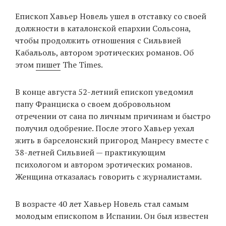
‘21
Епископ Хавьер Новель ушел в отставку со своей
должности в каталонской епархии Сольсона,
Фотопроект
чтобы продолжить отношения с Сильвией
Кабальоль, автором эротических романов. Об
Репортаж
этом
пишет
The Times.
Партнерский
В конце августа 52-летний епископ уведомил
материал
папу Франциска о своем добровольном
отречении от сана по личным причинам и быстро
О
получил одобрение. После этого Хавьер уехал
птичке
жить в барселонский пригород Манресу вместе с
38-летней Сильвией — практикующим
Рекламодателям
психологом и автором эротических романов.
Женщина отказалась говорить с журналистами.
В возрасте 40 лет Хавьер Новель стал самым
молодым епископом в Испании. Он был известен