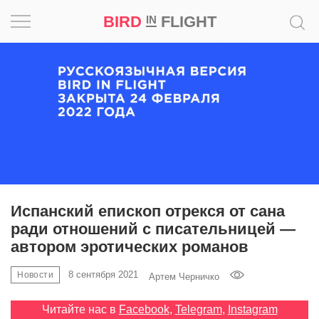
BIRD
FLIGHT
IN
Вдохновение
Почему
это
шедевр
Мир
Игра
Испанский епископ отрекся от сана
ради отношений с писательницей —
Новости
автором эротических романов
Bird
8 сентября 2021
Новости
Артем Черничко
in
Flight
Читайте нас в
Facebook
,
Telegram
,
Instagram
Prize