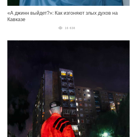
«А джинн выйдет?»: Как изгоняют злых духов на
Кавказе
16 638