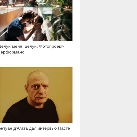
Целуй меня, целуй: Фотопроект-
перформанс
11 241
Антуан д’Агата дал интервью Насте