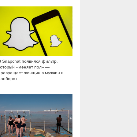
37 924
В Snapchat появился фильтр,
который «меняет пол» —
превращает женщин в мужчин и
наоборот
6 889