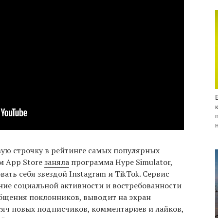
вую строчку в рейтинге самых популярных
м App Store
заняла
программа Hype Simulator,
ать себя звездой Instagram и TikTok. Сервис
ие социальной активности и востребованности
бщения поклонников, выводит на экран
яч новых подписчиков, комментариев и лайков,