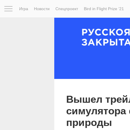
Игра
Новости
Спецпроект
Bird in Flight Prize ‘21
Вдохновение
Почему это шедевр
Мир
Фотопрое
Вышел трей
симулятора
природы