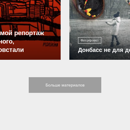
12 298
ямой репортаж
ного,
Фотопроект
овстали
Донбасс не для д
Больше материалов