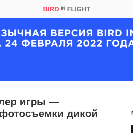
BIRD
FLIGHT
IN
кт
Репортаж
лер игры —
 фотосъемки дикой