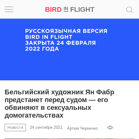
BIRD
FLIGHT
IN
Вдохновение
Почему
это
шедевр
Мир
Игра
Бельгийский художник Ян Фабр
предстанет перед судом — его
Новости
обвиняют в сексуальных
домогательствах
Bird
in
24 сентября 2021
Новости
Артем Черничко
Flight
Prize