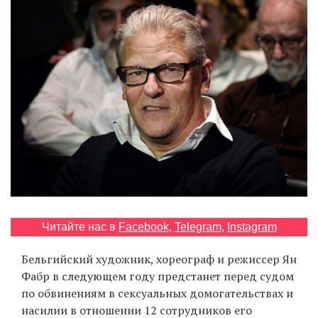
‘21
Фотопроект
Репортаж
Партнерский
материал
О
птичке
Рекламодателям
Читайте нас в
Facebook
,
Telegram
,
Instagram
Бельгийский художник, хореограф и режиссер Ян
Фабр в следующем году предстанет перед судом
по обвинениям в сексуальных домогательствах и
насилии в отношении 12 сотрудников его