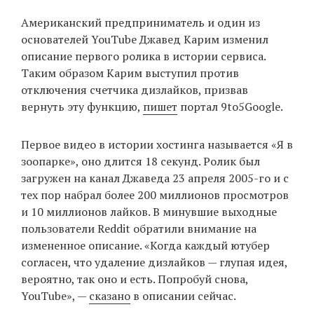
‘21
Американский предприниматель и один из
основателей YouTube Джавед Карим изменил
Фотопроект
описание первого ролика в истории сервиса.
Таким образом Карим выступил против
Репортаж
отключения счетчика дизлайков, призвав
вернуть эту функцию,
пишет
портал 9to5Google.
Партнерский
материал
Первое видео в истории хостинга называется «Я в
зоопарке», оно длится 18 секунд. Ролик был
О
загружен на канал Джаведа 23 апреля 2005-го и с
птичке
тех пор набрал более 200 миллионов просмотров
и 10 миллионов лайков. В минувшие выходные
Рекламодателям
пользователи Reddit обратили внимание на
измененное описание. «Когда каждый ютубер
согласен, что удаление дизлайков — глупая идея,
вероятно, так оно и есть. Попробуй снова,
YouTube», —
сказано
в описании сейчас.