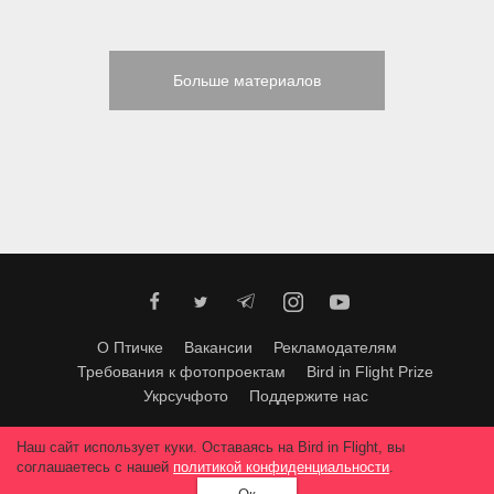
Больше материалов
О Птичке
Вакансии
Рекламодателям
Требования к фотопроектам
Bird in Flight Prize
Укрсучфото
Поддержите нас
Любое использование материалов допускается только с согласия
Наш сайт использует куки. Оставаясь на Bird in Flight, вы
редакции
.
© 2026, Bird In Flight.
соглашаетесь с нашей
политикой конфиденциальности
.
Все права защищены.