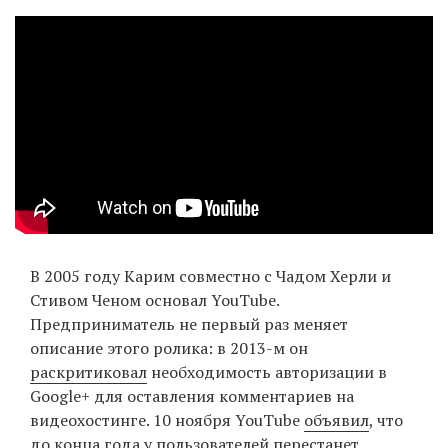
EN
UA
В 2005 году Карим совместно с Чадом Херли и
Стивом Ченом основал YouTube.
Предприниматель не первый раз меняет
описание этого ролика: в 2013-м он
раскритиковал
необходимость авторизации в
Google+ для оставления комментариев на
видеохостинге. 10 ноября YouTube
объявил
, что
до конца года у пользователей перестанет