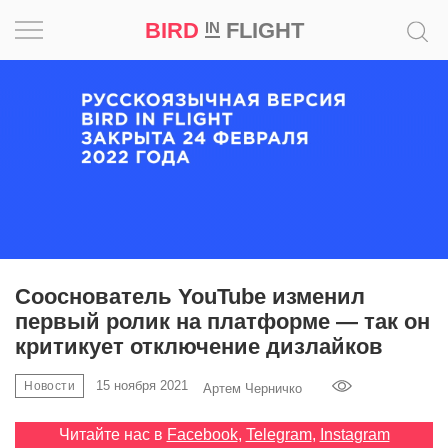
BIRD
FLIGHT
IN
Вдохновение
Почему
это
шедевр
Мир
Игра
Сооснователь YouTube изменил
первый ролик на платформе — так он
Новости
критикует отключение дизлайков
Bird
15 ноября 2021
Новости
Артем Черничко
in
Flight
Читайте нас в
Facebook
,
Telegram
,
Instagram
Prize