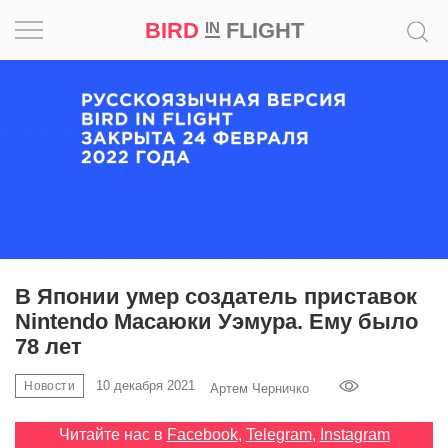
BIRD
FLIGHT
IN
Вдохновение
Почему
это
шедевр
Мир
Игра
В Японии умер создатель приставок
Nintendo Масаюки Уэмура. Ему было
Новости
78 лет
Bird
10 декабря 2021
Новости
Артем Черничко
in
Flight
Читайте нас в
Facebook
,
Telegram
,
Instagram
Prize