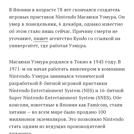
‘21
В Японии в возрасте 78 лет скончался создатель
игровых приставок Nintendo Масаюки Уэмура. Он
Фотопроект
умер в понедельник, 6 декабря, однако известно
об этом стало лишь сейчас. Причину смерти не
Репортаж
уточняют,
пишет
агентство Kyodo со ссылкой на
университет, где работал Уэмура.
Партнерский
материал
Масаюки Уэмура родился в Токио в 1943 году. В
1971-м он начал работать инженером в компании
О
Nintendo. Уэмура занимался технической
птичке
разработкой 8-битной игровой приставки
Nintendo Entertainment System (NES) и 16-битной
Рекламодателям
Super Nintendo Entertainment System (SNES). Обе
консоли, известные в Японии как
Famicom
, стали
хитами — во всем мире было продано 100
миллионов экземпляров. Это позволило Nintendo
стать одним из ведущих производителей
видеоигр.