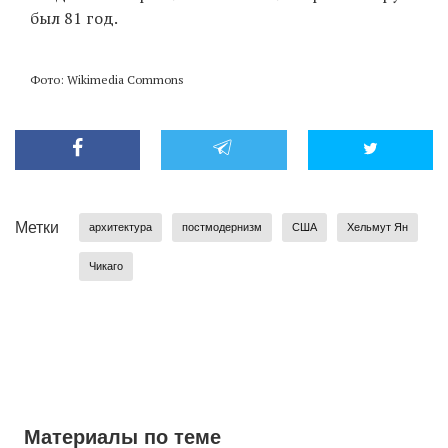
был 81 год.
Фото: Wikimedia Commons
Метки
архитектура
постмодернизм
США
Хельмут Ян
Чикаго
Материалы по теме