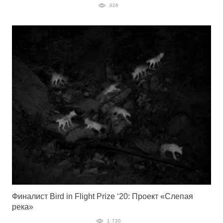
926
Финалист Bird in Flight Prize ‘20: Проект «Слепая
река»
1 730