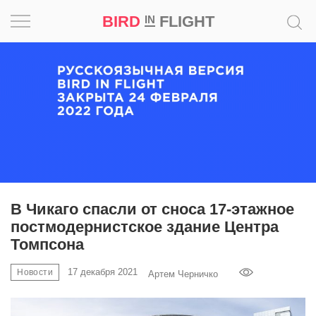
BIRD
FLIGHT
IN
Вдохновение
Почему
это
шедевр
Мир
Игра
В Чикаго спасли от сноса 17-этажное
постмодернистское здание Центра
Новости
Томпсона
Bird
17 декабря 2021
Новости
Артем Черничко
in
Flight
Prize