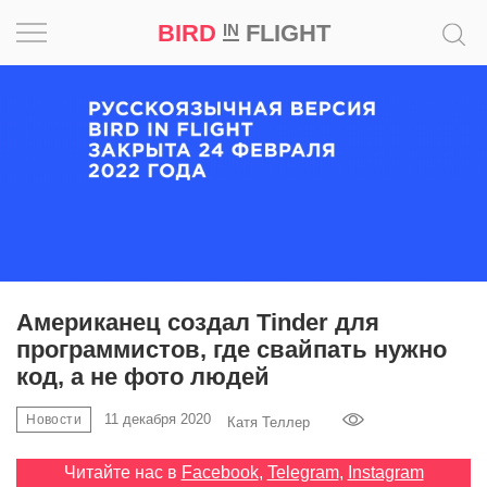
BIRD
FLIGHT
IN
Вдохновение
Почему
это
шедевр
Мир
Игра
Американец создал Tinder для
программистов, где свайпать нужно
Новости
код, а не фото людей
Bird
11 декабря 2020
Новости
Катя Теллер
in
Flight
Читайте нас в
Facebook
,
Telegram
,
Instagram
Prize