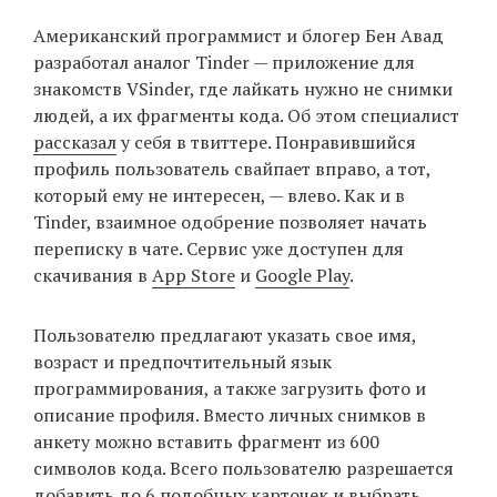
‘21
Американский программист и блогер Бен Авад
разработал аналог Tinder — приложение для
Фотопроект
знакомств VSinder, где лайкать нужно не снимки
людей, а их фрагменты кода. Об этом специалист
Репортаж
рассказал
у себя в твиттере. Понравившийся
профиль пользователь свайпает вправо, а тот,
Партнерский
который ему не интересен, — влево. Как и в
материал
Tinder, взаимное одобрение позволяет начать
переписку в чате. Сервис уже доступен для
О
скачивания в
App Store
и
Google Play
.
птичке
Пользователю предлагают указать свое имя,
Рекламодателям
возраст и предпочтительный язык
программирования, а также загрузить фото и
описание профиля. Вместо личных снимков в
анкету можно вставить фрагмент из 600
символов кода. Всего пользователю разрешается
добавить до 6 подобных карточек и выбрать