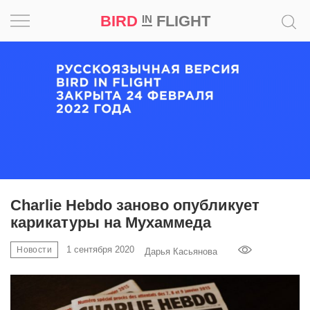
BIRD
FLIGHT
IN
Вдохновение
Почему
это
шедевр
Мир
Игра
Charlie Hebdo заново опубликует
карикатуры на Мухаммеда
Новости
1 сентября 2020
Новости
Дарья Касьянова
Bird
in
Flight
Prize