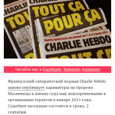
‘21
Фотопроект
Репортаж
Партнерский
материал
О
птичке
Читайте нас в
Facebook
,
Telegram
,
Instagram
Французский сатирический журнал Charlie Hebdo
Рекламодателям
заново опубликует
карикатуры на пророка
Мухаммеда к началу суда над подозреваемыми в
организации терактов в январе 2015 года.
Судебное заседание состоится в среду, 2
сентября.