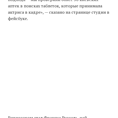
аптек в поисках таблеток, которые принимала
актриса в кадре», — сказано на странице студии в
фейсбуке.
EN
UA
Режиссером стал Франсуа Руссель, чей