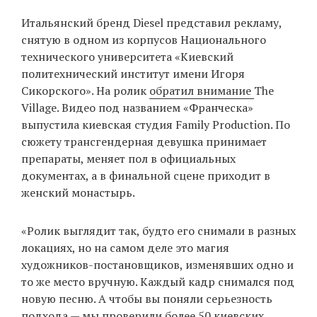
‘21
Итальянский бренд Diesel представил рекламу,
снятую в одном из корпусов Национального
Фотопроект
технического университета «Киевский
политехнический институт имени Игоря
Репортаж
Сикорского». На ролик
обратил внимание
The
Village. Видео под названием «Франческа»
Партнерский
выпустила киевская студия Family Production. По
материал
сюжету трансгендерная девушка принимает
препараты, меняет пол в официальных
О
документах, а в финальной сцене приходит в
птичке
женский монастырь.
Рекламодателям
«Ролик выглядит так, будто его снимали в разных
локациях, но на самом деле это магия
художников-постановщиков, изменявших одно и
то же место вручную. Каждый кадр снимался под
новую песню. А чтобы вы поняли серьезность
подхода — мы проверили более 50 киевских