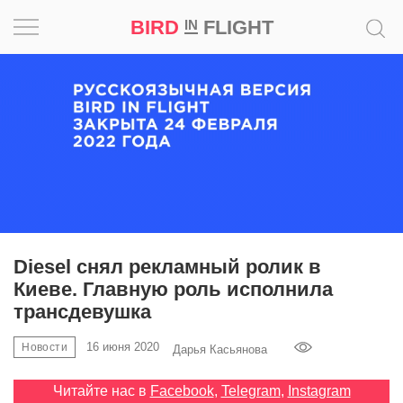
BIRD
FLIGHT
IN
Вдохновение
Почему
это
шедевр
Мир
Игра
Diesel снял рекламный ролик в
Киеве. Главную роль исполнила
Новости
трансдевушка
Bird
16 июня 2020
Новости
Дарья Касьянова
in
Flight
Читайте нас в
Facebook
,
Telegram
,
Instagram
Prize