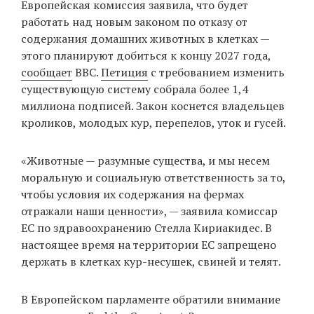
Европейская комиссия заявила, что будет
‘21
работать над новым законом по отказу от
содержания домашних животных в клетках —
Фотопроект
этого планируют добиться к концу 2027 года,
сообщает
BBC.
Петиция
с требованием изменить
Репортаж
существующую систему собрала более 1,4
миллиона подписей. Закон коснется владельцев
Партнерский
кроликов, молодых кур, перепелов, уток и гусей.
материал
«Животные — разумные существа, и мы несем
О
моральную и социальную ответственность за то,
птичке
чтобы условия их содержания на фермах
отражали наши ценности», — заявила комиссар
Рекламодателям
ЕС по здравоохранению Стелла Кириакидес. В
настоящее время на территории ЕС запрещено
держать в клетках кур-несушек, свиней и телят.
В Европейском парламенте обратили внимание