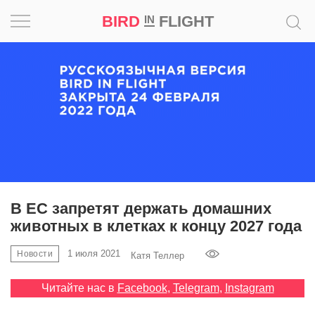
BIRD
FLIGHT
IN
Вдохновение
Почему
это
шедевр
Мир
Игра
В ЕС запретят держать домашних
животных в клетках к концу 2027 года
Новости
1 июля 2021
Новости
Катя Теллер
Bird
in
Читайте нас в
Facebook
,
Telegram
,
Instagram
Flight
Prize