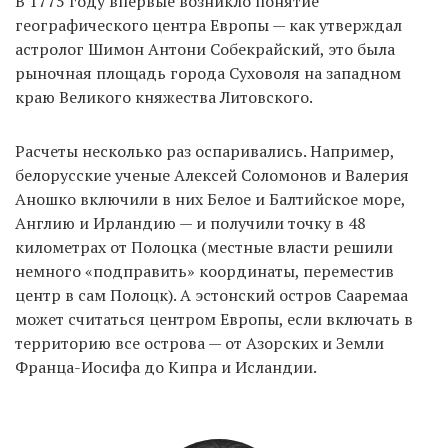
В 1775 году впервые возникло понятие
географического центра Европы — как утверждал
астролог Шимон Антони Собекрайский, это была
EN
UA
рыночная площадь города Суховоля на западном
краю Великого княжества Литовского.
Расчеты несколько раз оспаривались. Например,
белорусские ученые Алексей Соломонов и Валерия
Аношко включили в них Белое и Балтийское море,
Англию и Ирландию — и получили точку в 48
километрах от Полоцка (местные власти решили
немного «подправить» координаты, переместив
центр в сам Полоцк). А эстонский остров Сааремаа
может считаться центром Европы, если включать в
территорию все острова — от Азорских и Земли
Франца-Иосифа до Кипра и Исландии.