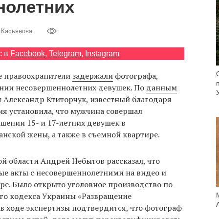
нолетних
 Касьянова
с в
Facebook
,
Telegram
,
Instagram
ие правоохранители
задержали
фотографа,
нии несовершеннолетних девушек. По
данным
 Александр Ктиторчук, известный благодаря
ия установила, что мужчина совершал
шении 15- и 17-летних девушек в
нской жены, а также в съемной квартире.
й области Андрей Небытов рассказал, что
е акты с несовершеннолетними на видео и
ре. Было открыто уголовное производство по
ого кодекса Украины «Развращение
в ходе экспертизы подтвердится, что фотограф