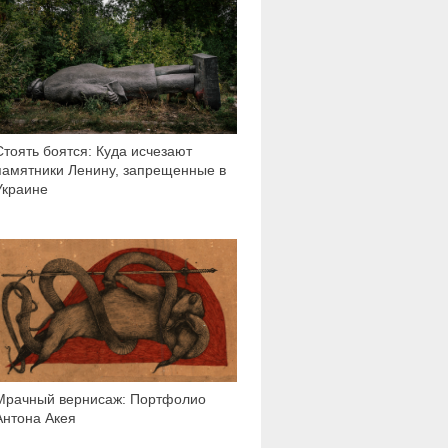
Стоять боятся: Куда исчезают
памятники Ленину, запрещенные в
Украине
4 094
Мрачный вернисаж: Портфолио
Антона Акея