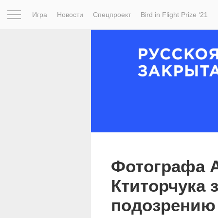
Игра
Новости
Спецпроект
Bird in Flight Prize ‘21
Вдохновение
Почему это шедевр
Мир
Фотопрое
Фотографа 
Ктиторчука 
подозрению