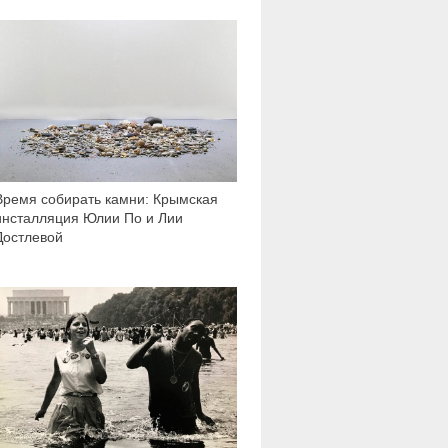
1 540
Время собирать камни: Крымская
инсталляция Юлии По и Лии
Достлевой
11 982