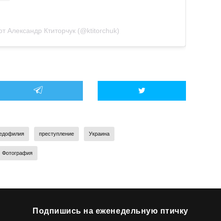
т Александр Ктиторчук (@ktitorchuk)
едофилия
преступление
Украина
Фотография
Подпишись на еженедельную птичку