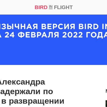
BIRD
FLIGHT
IN
кт
Репортаж
Александра
задержали по
 в развращении