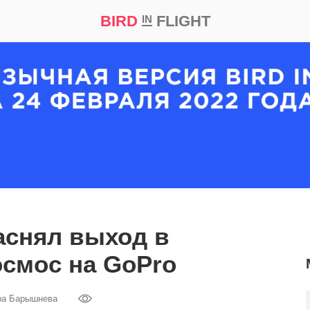
BIRD
FLIGHT
IN
кт
Репортаж
аснял выход в
смос на GoPro
ра Барышнева