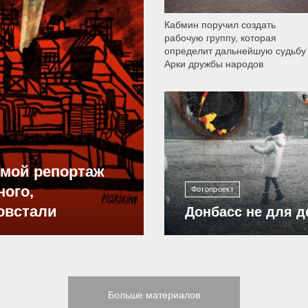
Кабмин поручил создать
рабочую группу, которая
определит дальнейшую судьбу
Арки дружбы народов
12 304
ямой репортаж
ного,
Фотопроект
овстали
Донбасс не для д
Больше материалов