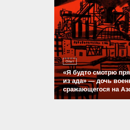
Опыт
«Я будто смотрю пр
из ада» — дочь воен
сражающегося на Аз