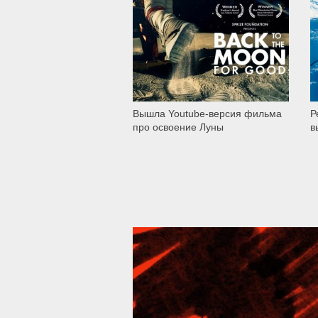
836
Вышла Youtube-версия фильма
Р
про освоение Луны
в
39 294