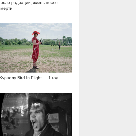
после радиации, жизнь после
смерти
2 060
Журналу Bird In Flight — 1 год
4 869