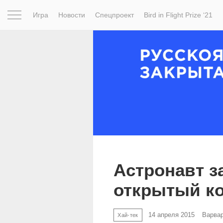
Игра
Новости
Спецпроект
Bird in Flight Prize ‘21
Вдохновение
Почему это шедевр
Мир
Фотопрое
Астронавт з
открытый ко
14 апреля 2015
Варва
Хай-тек