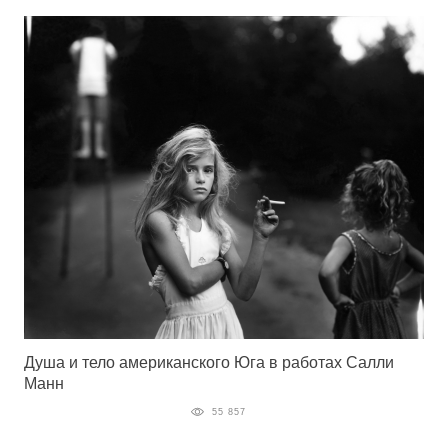
Душа и тело американского Юга в работах Салли
Манн
55 857