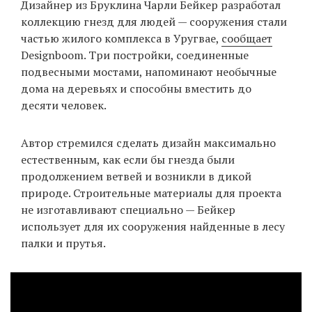
Дизайнер из Бруклина Чарли Бейкер разработал
‘21
коллекцию гнезд для людей — сооружения стали
частью жилого комплекса в Уругвае,
сообщает
Фотопроект
Designboom. Три постройки, соединенные
подвесными мостами, напоминают необычные
Репортаж
дома на деревьях и способны вместить до
десяти человек.
Партнерский
материал
Автор стремился сделать дизайн максимально
естественным, как если бы гнезда были
О
продолжением ветвей и возникли в дикой
птичке
природе. Строительные материалы для проекта
не изготавливают специально — Бейкер
Рекламодателям
использует для их сооружения найденные в лесу
палки и прутья.