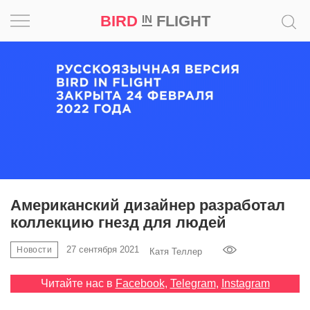
BIRD
FLIGHT
IN
Вдохновение
Почему
это
шедевр
Мир
Игра
Американский дизайнер разработал
коллекцию гнезд для людей
Новости
27 сентября 2021
Новости
Катя Теллер
Bird
in
Читайте нас в
Facebook
,
Telegram
,
Instagram
Flight
Prize