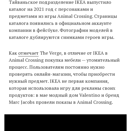
Тайваньское подразделение IKEA выпустило
‘21
каталог на 2021 год с персонажами и
предметами из игры Animal Crossing. Страницы
Фотопроект
каталога появились в официальном аккаунте
компании в фейсбуке. Фотографии моделей в
Репортаж
каталоге дублируются снимками героев игры.
Партнерский
Как
отмечает
The Verge, в отличие от IKEA в
материал
Animal Crossing покупка мебели — утомительный
процесс. Пользователям постоянно нужно
О
проверять онлайн-магазин, чтобы приобрести
птичке
нужный предмет. IKEA не первая компания,
которая использовала игру для рекламы своих
Рекламодателям
продуктов: в мае модный дом Valentino и бренд
Marc Jacobs провели показы в Animal Crossing.