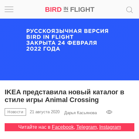
BIRD
FLIGHT
IN
Вдохновение
Почему
это
шедевр
Мир
Игра
IKEA представила новый каталог в
стиле игры Animal Crossing
Новости
21 августа 2020
Новости
Дарья Касьянова
Bird
in
Читайте нас в
Facebook
,
Telegram
,
Instagram
Flight
Prize