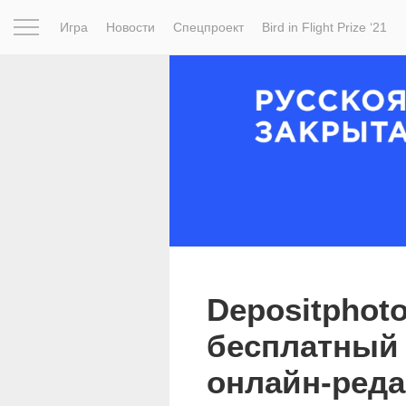
Игра
Новости
Спецпроект
Bird in Flight Prize ‘21
Вдохновение
Почему это шедевр
Мир
Фотопрое
Depositphot
бесплатный
онлайн-реда