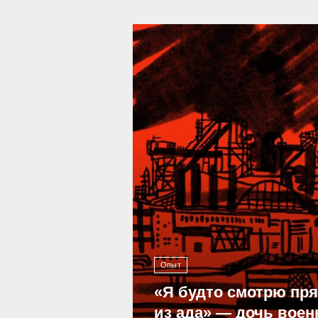
39 292
Опыт
«Я будто смотрю пр
из ада» — дочь воен