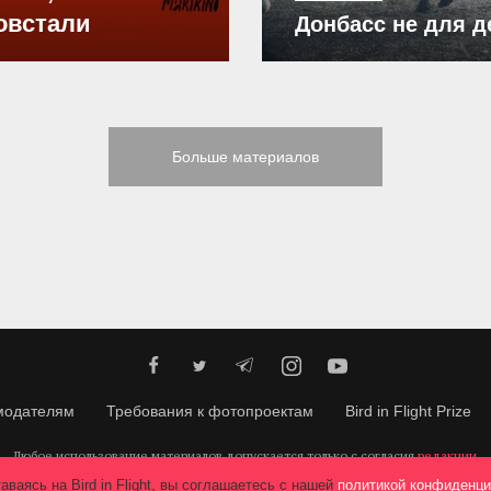
овстали
Донбасс не для д
Больше материалов
модателям
Требования к фотопроектам
Bird in Flight Prize
Любое использование материалов допускается только с согласия
редакции
.
© 2026, Bird In Flight.
Все права защищены.
аваясь на Bird in Flight, вы соглашаетесь с нашей
политикой конфиденци