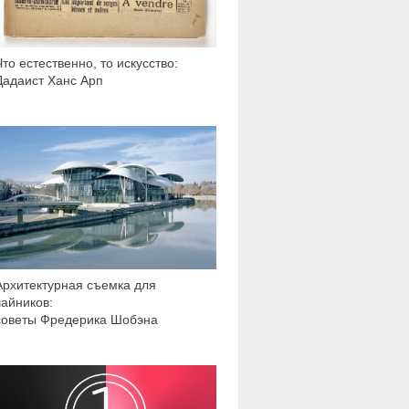
Что естественно, то искусство:
Дадаист Ханс Арп
9 606
Архитектурная съемка для
чайников:
советы Фредерика Шобэна
14 395