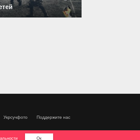
етей
Укрсучфото
Поддержите нас
альности
.
Ок