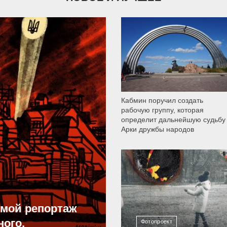
9 787
Кабмин поручил создать
рабочую группу, которая
определит дальнейшую судьбу
Арки дружбы народов
12 302
ямой репортаж
ного,
Фотопроект