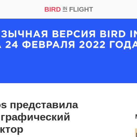
BIRD
FLIGHT
IN
кт
Репортаж
os представила
 графический
ктор