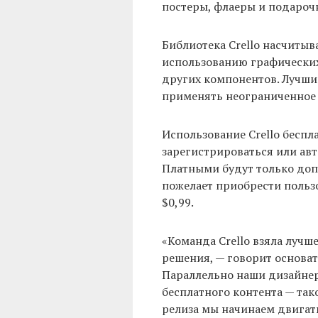
постеры, флаеры и подароч
Библиотека Crello насчитыва
использованию графических
других компонентов. Лучши
применять неограниченное 
Использование Crello беспл
зарегистрироваться или ав
Платными будут только доп
пожелает приобрести пользо
$0,99.
«Команда Crello взяла лучш
решения, — говорит основат
Параллельно наши дизайнер
бесплатного контента — так
релиза мы начинаем двигать