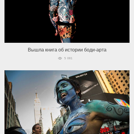
Вышла книга об истории боди-арта
5 081