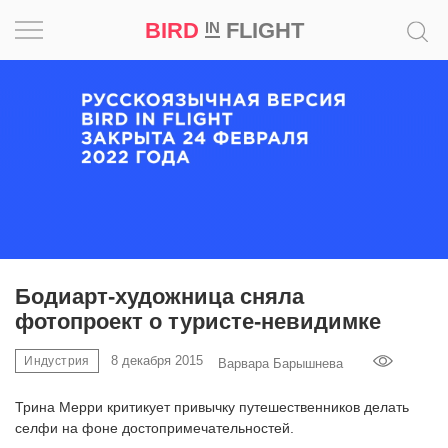
BIRD
FLIGHT
IN
Вдохновение
Почему
это
шедевр
Мир
Игра
Бодиарт-художница сняла
фотопроект о туристе-невидимке
Новости
8 декабря 2015
Индустрия
Варвара Барышнева
Bird
in
Трина Мерри критикует привычку путешественников делать
Flight
селфи на фоне достопримечательностей.
Prize