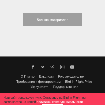
Больше материалов
О Птичке
Вакансии
Рекламодателям
Требования к фотопроектам
Bird in Flight Prize
Укрсучфото
Поддержите нас
Любое использование материалов допускается только с согласия
Наш сайт использует куки. Оставаясь на Bird in Flight, вы
редакции
.
© 2026, Bird In Flight.
соглашаетесь с нашей
политикой конфиденциальности
.