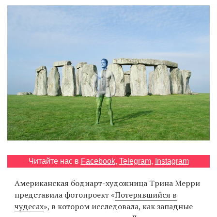
‘21
Фотопроект
Репортаж
Партнерский
материал
О
птичке
Рекламодателям
Читайте нас в
Facebook
,
Telegram
,
Instagram
Американская бодиарт-художница Трина Мерри
представила фотопроект «
Потерявшийся в
чудесах
», в котором исследовала, как западные