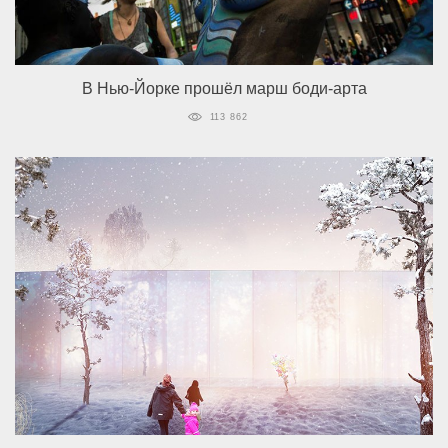
В Нью-Йорке прошёл марш боди-арта
113 862