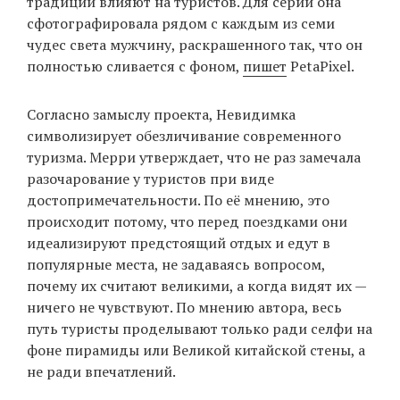
традиции влияют на туристов. Для серии она
сфотографировала рядом с каждым из семи
чудес света мужчину, раскрашенного так, что он
EN
UA
полностью сливается с фоном,
пишет
PetaPixel.
Согласно замыслу проекта, Невидимка
символизирует обезличивание современного
туризма. Мерри утверждает, что не раз замечала
разочарование у туристов при виде
достопримечательности. По её мнению, это
происходит потому, что перед поездками они
идеализируют предстоящий отдых и едут в
популярные места, не задаваясь вопросом,
почему их считают великими, а когда видят их —
ничего не чувствуют. По мнению автора, весь
путь туристы проделывают только ради селфи на
фоне пирамиды или Великой китайской стены, а
не ради впечатлений.