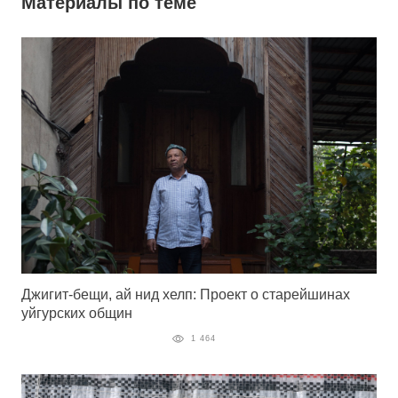
Материалы по теме
Джигит-бещи, ай нид хелп: Проект о старейшинах
уйгурских общин
1 464