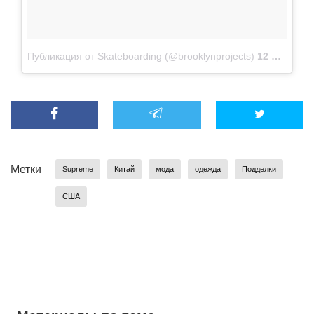
Публикация от Skateboarding (@brooklynprojects)
12 Июн 2018 в 4:09 PDT
Метки
Supreme
Китай
мода
одежда
Подделки
США