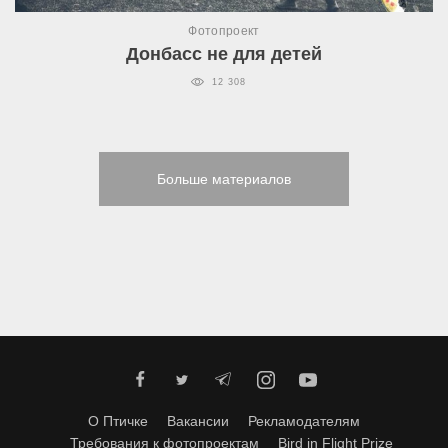
Фотопроект
Донбасс не для детей
12 308
Больше материалов
О Птичке
Вакансии
Рекламодателям
Требования к фотопроектам
Bird in Flight Prize