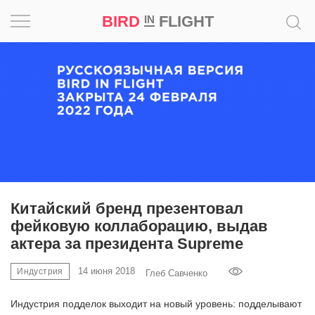
BIRD
FLIGHT
IN
Вдохновение
Почему
это
шедевр
Мир
Игра
Китайский бренд презентовал
фейковую коллаборацию, выдав
Новости
актера за президента Supreme
Bird
14 июня 2018
Индустрия
Глеб Савченко
in
Flight
Индустрия подделок выходит на новый уровень: подделывают
Prize