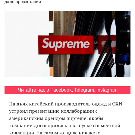
даже презентации.
‘21
Фотопроект
Репортаж
Партнерский
материал
О
птичке
Читайте нас в
Facebook
,
Telegram
,
Instagram
Рекламодателям
На днях китайский производитель одежды OXN
устроил презентацию коллаборации с
американским брендом Supreme: якобы
компании договорились о выпуске совместной
коллекции. На самом же деле никакого