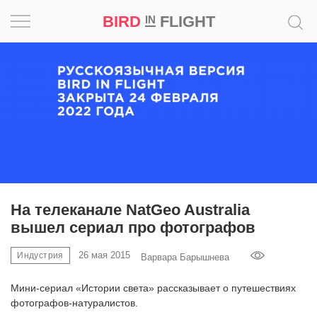
BIRD
FLIGHT
IN
Вдохновение
Почему
это
шедевр
Мир
Игра
На телеканале NatGeo Australia
вышел сериал про фотографов
Новости
26 мая 2015
Индустрия
Варвара Барышнева
Bird
in
Мини-сериал «Истории света» рассказывает о путешествиях
Flight
фотографов-натуралистов.
Prize