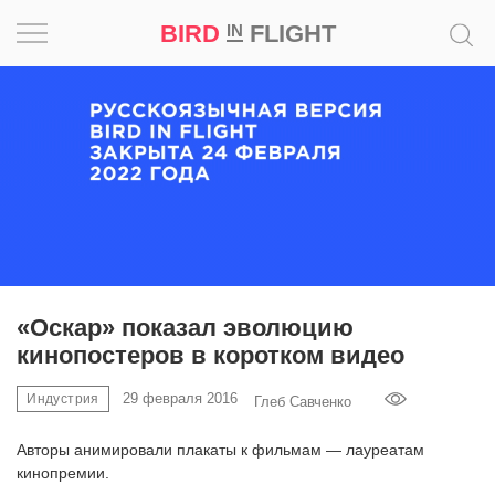
BIRD
FLIGHT
IN
Вдохновение
Почему
это
шедевр
Мир
Игра
«Оскар» показал эволюцию
кинопостеров в коротком видео
Новости
29 февраля 2016
Индустрия
Глеб Савченко
Bird
in
Авторы анимировали плакаты к фильмам — лауреатам
Flight
кинопремии.
Prize