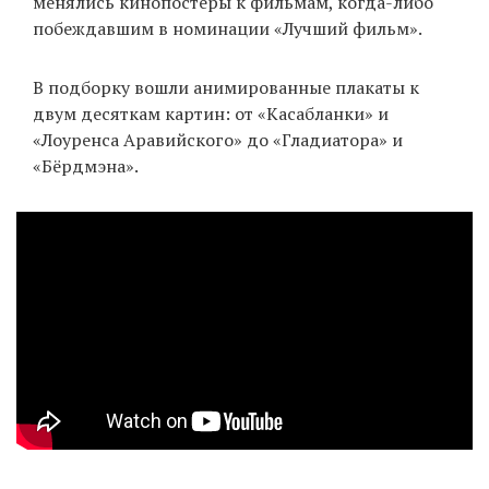
менялись кинопостеры к фильмам, когда-либо
побеждавшим в номинации «Лучший фильм».
EN
UA
В подборку вошли анимированные плакаты к
двум десяткам картин: от «Касабланки» и
«Лоуренса Аравийского» до «Гладиатора» и
«Бёрдмэна».