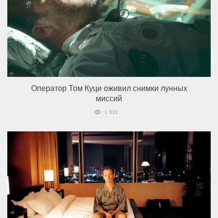
Оператор Том Куци оживил снимки лунных
миссий
1 031