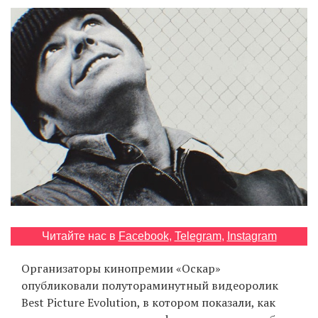
‘21
Фотопроект
Репортаж
Партнерский
материал
О
птичке
Рекламодателям
Читайте нас в
Facebook
,
Telegram
,
Instagram
Организаторы кинопремии «Оскар»
опубликовали полутораминутный видеоролик
Best Picture Evolution, в котором показали, как