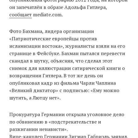
он запечатлён в образе Адольфа Гитлера,
сообщает
mediate.com.
EN
UA
Фото Бахмана, лидера организации
«Патриотические европейцы против
исламизации востока», журналисты взяли на его
странице в Фейсбуке. Бахман пытался перевести
скандал в шутку, объясняя, что сделал этот
снимок для иллюстрации сатирической книги о
возвращении Гитлера. В тот же день он
опубликовал кадр из фильма Чарли Чаплина
«Великий диктатор» с подписью: «Ему можно
шутить, а Лютцу нет».
Прокуратура Германии открыла уголовное дело
по обвинению в «подстрекательстве и
разжигании ненависти».
Вице-канцлер Германии Зигмар Габриэль заявил,