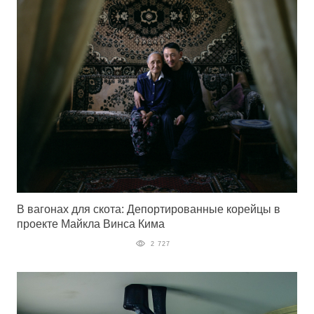
В вагонах для скота: Депортированные корейцы в
проекте Майкла Винса Кима
2 727