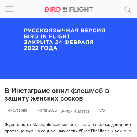
BIRD
FLIGHT
IN
Вдохновение
Почему
это
шедевр
Мир
Игра
В Инстаграме ожил флешмоб в
защиту женских сосков
Новости
7 июля 2015
Индустрия
Антон Филатов
Bird
in
Журналистка Mashable вспоминает, с чего началось движение
Flight
против цензуры в социальных сетях #FreeTheNipple и чем оно
Prize