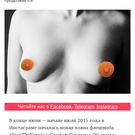
продолжается.
‘21
Фотопроект
Репортаж
Партнерский
материал
О
птичке
Рекламодателям
Читайте нас в
Facebook
,
Telegram
,
Instagram
В конце июня — начале июля 2015 года в
Инстаграме началась новая волна флешмоба
#FreeTheNipple («СвободуСоскам»). Об этом в