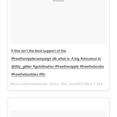
If this isn't the best support of the
#freethenipplecampaign idk what is. A big #shoutout to
@titty_glitter #gofollowher #freethenipple #freetheboobs
#freetheboobies #ftn
Фото опубликовано @free_the_world15
Июл 7 2015 в 4:40 PDT