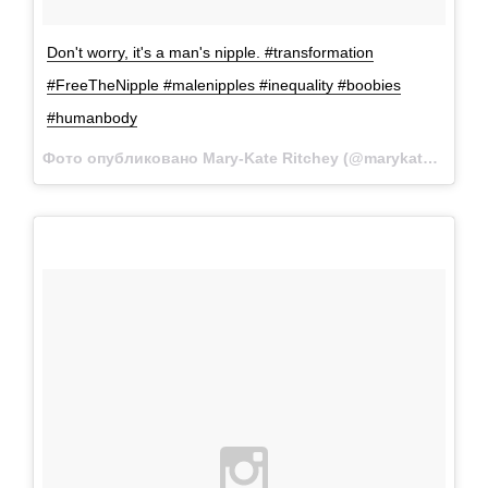
Don't worry, it's a man's nipple. #transformation
#FreeTheNipple #malenipples #inequality #boobies
#humanbody
Фото опубликовано Mary-Kate Ritchey (@marykategrams)