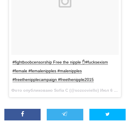
#fightboobcensorship Free the nipple ✋#fucksexism
#female #femalenipples #malenipples
#freethenipplecampaign #freethenipple2015
Фото опубликовано Sofia C (@sozcoviello)
Июл 6 2015 в 2:08 PDT