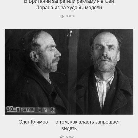
В Британии запретили рекламу Ив Сен
Лорана из-за худобы модели
3 879
Олег Климов — о том, как власть запрещает
видеть
5 941