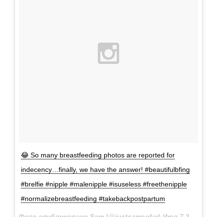
😂 So many breastfeeding photos are reported for
indecency…finally, we have the answer! #beautifulbfing
#brelfie #nipple #malenipple #isuseless #freethenipple
#normalizebreastfeeding #takebackpostpartum
Фото опубликовано Sam (@justsamsofar)
Июл 7 2015 в 6:32 PDT