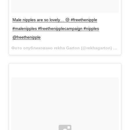
Male nipples are so lovely… 😒 #freethenipple
#malenipples #freethenipplecampaign #nipples
@freethenipple
Фото опубликовано rekha Garton (@rekhagarton)
Июл 7 2