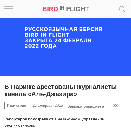
BIRD
FLIGHT
IN
Вдохновение
Почему
это
шедевр
Мир
Игра
В Париже арестованы журналисты
канала «Аль-Джазира»
Новости
26 февраля 2015
Индустрия
Варвара Барышнева
Bird
in
Репортёров подозревают в незаконном управлении
Flight
беспилотником.
Prize