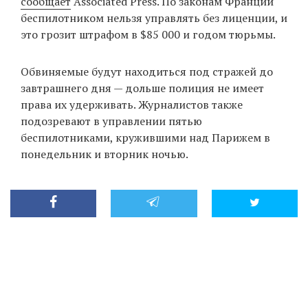
сообщает
Associated Press. По законам Франции
беспилотником нельзя управлять без лиценции, и
это грозит штрафом в $85 000 и годом тюрьмы.
EN
UA
Обвиняемые будут находиться под стражей до
завтрашнего дня — дольше полиция не имеет
права их удерживать. Журналистов также
подозревают в управлении пятью
беспилотниками, кружившими над Парижем в
понедельник и вторник ночью.