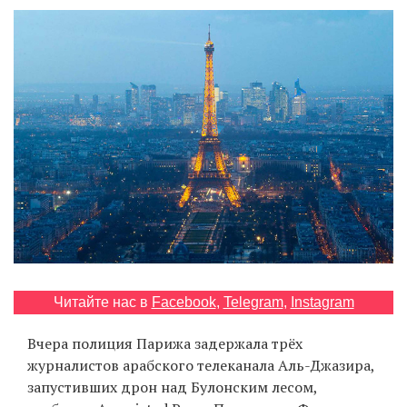
‘21
Фотопроект
Репортаж
Партнерский
материал
О
птичке
Рекламодателям
Читайте нас в
Facebook
,
Telegram
,
Instagram
Вчера полиция Парижа задержала трёх
журналистов арабского телеканала Аль-Джазира,
запустивших дрон над Булонским лесом,