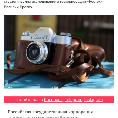
стратегическим исследованиям госкорпорации «Ростех»
‘21
Василий Бровко.
Фотопроект
Репортаж
Партнерский
материал
О
птичке
Рекламодателям
Читайте нас в
Facebook
,
Telegram
,
Instagram
Российская государственная корпорация
«Ростех», в состав которой входит