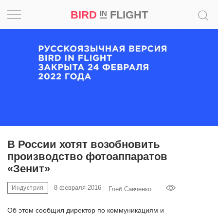
BIRD
FLIGHT
IN
Вдохновение
Почему
это
шедевр
Мир
Игра
В России хотят возобновить
производство фотоаппаратов
Новости
«Зенит»
Bird
8 февраля 2016
Индустрия
Глеб Савченко
in
Flight
Об этом сообщил директор по коммуникациям и
Prize