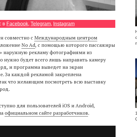
с в
Facebook
,
Telegram
,
Instagram
н совместно с
Международным центром
иложение
No Ad
, с помощью которого пассажиры
ь» наружную рекламу фотографиями из
о нужно будет всего лишь направить камеру
рд, и программа выведет на экран
е. За каждой рекламой закреплена
так что желающим посмотреть всю выставку
род.
тупно для пользователей iOS и Android,
на
официальном сайте разработчиков
.