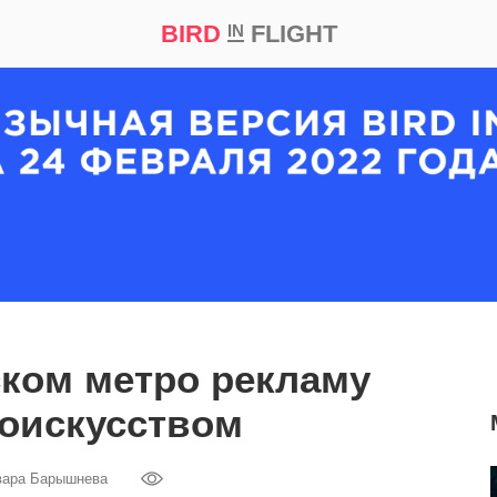
BIRD
FLIGHT
IN
кт
Репортаж
ком метро рекламу
оискусством
вара Барышнева