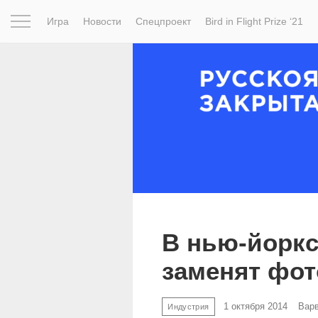
Игра
Новости
Спецпроект
Bird in Flight Prize ‘21
Вдохновение
Почему это шедевр
Мир
Фотопрое
В нью-йоркс
заменят фот
1 октября 2014
Вар
Индустрия