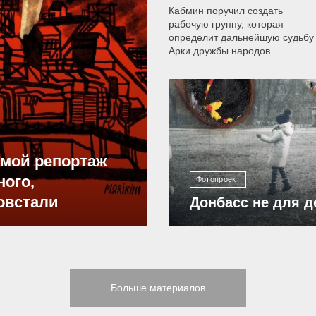
Кабмин поручил создать
рабочую группу, которая
определит дальнейшую судьбу
Арки дружбы народов
12 308
ямой репортаж
ного,
Фотопроект
овстали
Донбасс не для д
Больше материалов