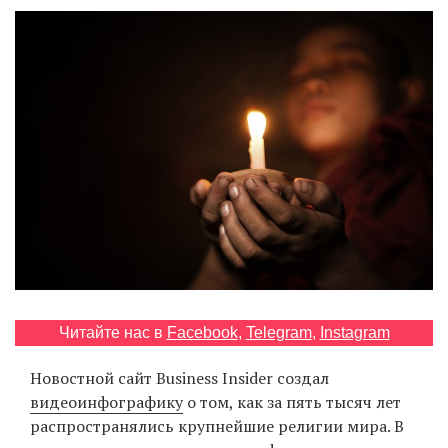
‘21
Фотопроект
Репортаж
Партнерский
материал
О
птичке
Рекламодателям
Читайте нас в
Facebook
,
Telegram
,
Instagram
Новостной сайт Business Insider создал
видеоинфографику
о том, как за пять тысяч лет
распространялись крупнейшие религии мира. В