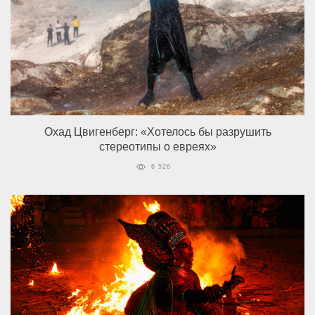
Охад Цвигенберг: «Хотелось бы разрушить
стереотипы о евреях»
6 526