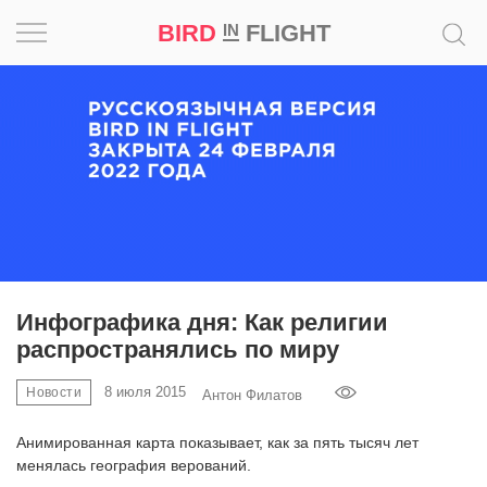
BIRD
FLIGHT
IN
Вдохновение
Почему
это
шедевр
Мир
Игра
Инфографика дня: Как религии
распространялись по миру
Новости
8 июля 2015
Новости
Антон Филатов
Bird
in
Анимированная карта показывает, как за пять тысяч лет
Flight
менялась география верований.
Prize