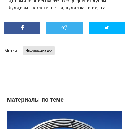
динамике описывается география индуизма,
буддизма, христианства, иудаизма и ислама.
EN
UA
Метки
Инфографика дня
Материалы по теме