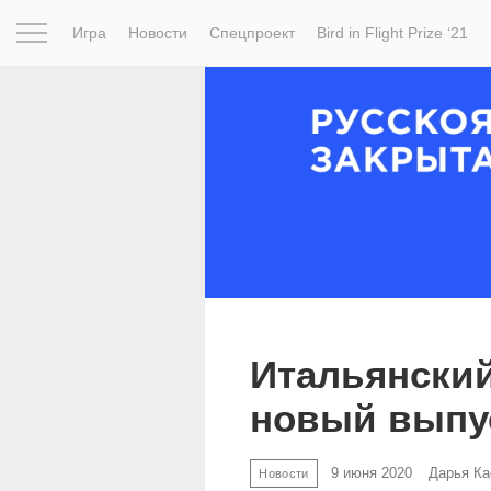
Игра
Новости
Спецпроект
Bird in Flight Prize ‘21
Вдохновение
Почему это шедевр
Мир
Фотопрое
Итальянский
новый выпу
9 июня 2020
Дарья Ка
Новости