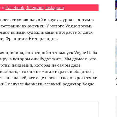
с в
Facebook
,
Telegram
,
Instagram
 посвятило июньский выпуск журнала детям и
люстраций их рисунки. У нового Vogue восемь
емью юными художниками в возрасте от двух
лии, Франции и Нидерландов.
я причина, по которой этот выпуск Vogue Italia
ру, в котором они будут жить. Мы думаем, что
ртвы пандемии, которая на самом деле
ли забыть, что они не могли играть и общаться,
сле и в нашей, все еще неизвестно, откроются ли
ит
Эмануэле Фарнети, главный редактор Vogue