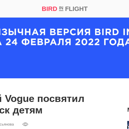
BIRD
FLIGHT
IN
кт
Репортаж
 Vogue посвятил
ск детям
сьянова