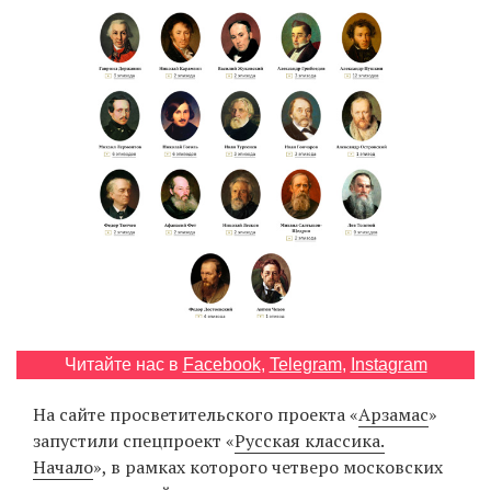
‘21
Фотопроект
Репортаж
Партнерский
материал
О
птичке
Рекламодателям
Читайте нас в
Facebook
,
Telegram
,
Instagram
На сайте просветительского проекта «
Арзамас
»
запустили спецпроект «
Русская классика.
Начало
», в рамках которого четверо московских