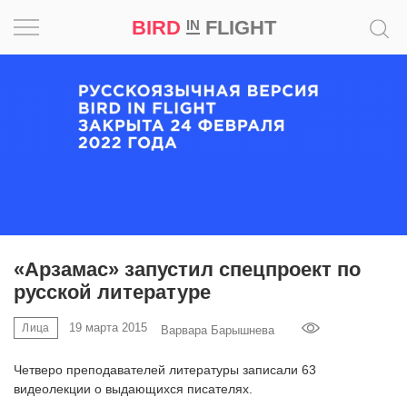
BIRD
FLIGHT
IN
Вдохновение
Почему
это
шедевр
Мир
Игра
«Арзамас» запустил спецпроект по
русской литературе
Новости
19 марта 2015
Лица
Варвара Барышнева
Bird
in
Четверо преподавателей литературы записали 63
Flight
видеолекции о выдающихся писателях.
Prize