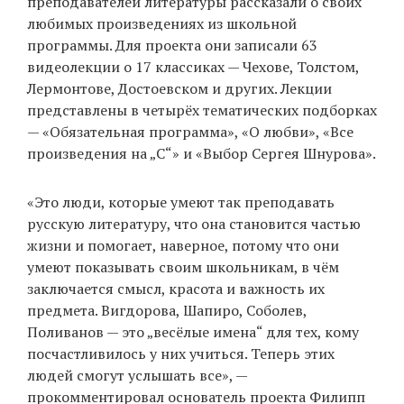
преподавателей литературы рассказали о своих
любимых произведениях из школьной
программы. Для проекта они записали 63
EN
UA
видеолекции о 17 классиках — Чехове, Толстом,
Лермонтове, Достоевском и других. Лекции
представлены в четырёх тематических подборках
— «Обязательная программа», «О любви», «Все
произведения на „С“» и «Выбор Сергея Шнурова».
«Это люди, которые умеют так преподавать
русскую литературу, что она становится частью
жизни и помогает, наверное, потому что они
умеют показывать своим школьникам, в чëм
заключается смысл, красота и важность их
предмета. Вигдорова, Шапиро, Соболев,
Поливанов — это „весëлые имена“ для тех, кому
посчастливилось у них учиться. Теперь этих
людей смогут услышать все», —
прокомментировал
основатель проекта Филипп