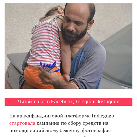
‘21
Фотопроект
Репортаж
Партнерский
материал
О
птичке
Рекламодателям
Читайте нас в
Facebook
,
Telegram
,
Instagram
На краудфандинговой платформе Indiegogo
стартовала
кампания по сбору средств на
помощь сирийскому беженцу, фотография