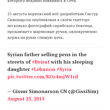
которого недавно появилась в Сети.
25 августа норвежский веб-разработчик Гиссур
EN
UA
Симонарсон опубликовал в своём твиттере
несколько фотографий сирийского беженца,
продающего шариковые ручки, одновременно
держа на руках спящую дочь.
Syrian father selling pens in the
streets of
#Beirut
with his sleeping
daughter
#Lebanon
#Syria
pic.twitter.com/KOz4mjW1rd
— Gissur Simonarson CN (@GissiSim)
August 25, 2015