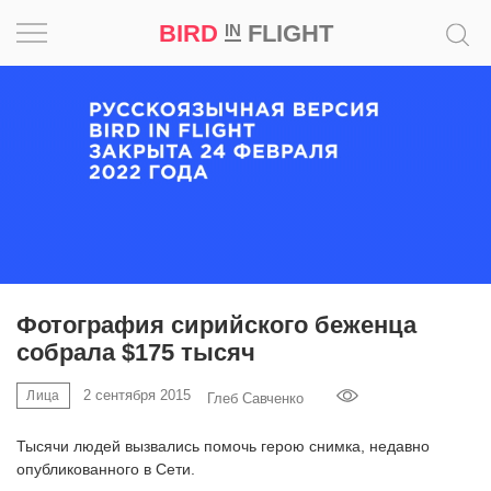
BIRD
FLIGHT
IN
Вдохновение
Почему
это
шедевр
Мир
Игра
Фотография сирийского беженца
собрала $175 тысяч
Новости
2 сентября 2015
Лица
Глеб Савченко
Bird
in
Тысячи людей вызвались помочь герою снимка, недавно
Flight
опубликованного в Сети.
Prize