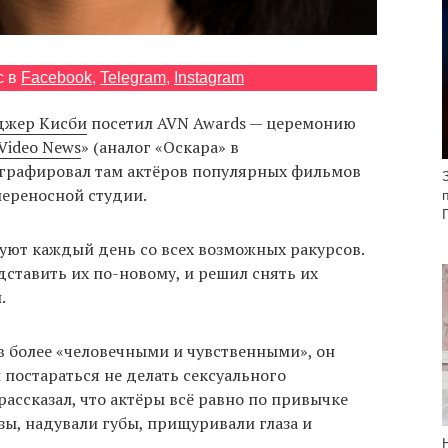
с в
Facebook
,
Telegram
,
Instagram
джер Кисби
посетил AVN Awards — церемонию
 Video News
» (аналог «Оскара» в
графировал там актёров популярных фильмов
переносной студии.
ют каждый день со всех возможных ракурсов.
дставить их по-новому, и решил снять их
.
в более «человечными и чувственными», он
 постараться не делать сексуального
ассказал, что актёры всё равно по привычке
, надували губы, прищуривали глаза и