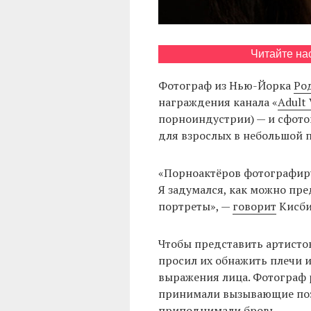
Читайте на
Фотограф из Нью-Йорка
Ро
награждения канала «
Adult
порноиндустрии) — и сфото
для взрослых в небольшой 
«Порноактёров фотографиру
Я задумался, как можно пре
портреты», —
говорит
Кисби
Чтобы представить артисто
просил их обнажить плечи и
выражения лица. Фотограф р
принимали вызывающие позы
приподнимали бровь.