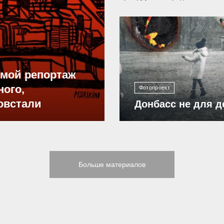
12 300
ямой репортаж
ного,
Фотопроект
овстали
Донбасс не для д
Больше материалов