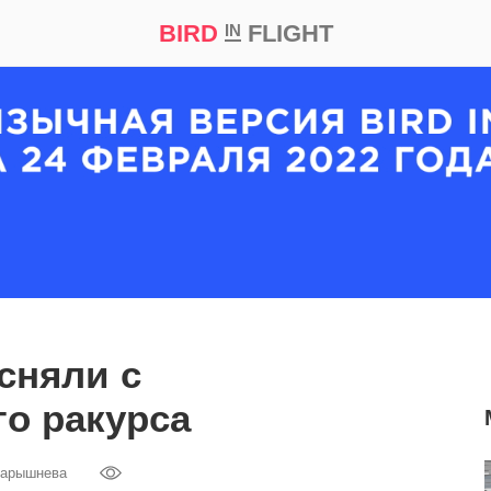
BIRD
FLIGHT
IN
кт
Репортаж
сняли с
о ракурса
Барышнева