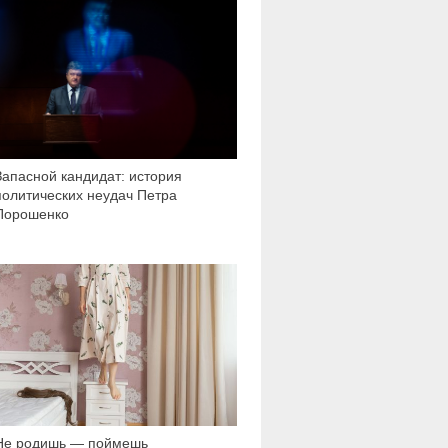
3 857
Запасной кандидат: история
политических неудач Петра
Порошенко
1 939
Не родишь — поймешь