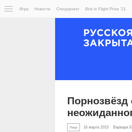
Игра
Новости
Спецпроект
Bird in Flight Prize ‘21
Вдохновение
Почему это шедевр
Мир
Фотопрое
Порнозвёзд 
неожиданног
16 марта 2015
Варвара 
Лица