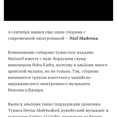
4 сентября вышел еще один сборник с
современной электроникой —
Nisf Madeena
.
Компиляцию собирало тунисское издание
Ma3azef вместе с нью-йоркским саунд-
инженером Heba Kadry, поэтому в альбоме много
арабской музыки, но не только. Так, сборник
начинается треком известного чилийско-
американского электронного музыканта
Николаса Джаара.
Выпуск альбома также поддержали уроженка
Туниса Deena Abdelwahed, кувейтский музыкант и
художник Fatima Al Qadiri, продюсер из Кении