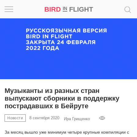
BIRD
FLIGHT
IN
Вдохновение
Почему
это
шедевр
Мир
Игра
Музыканты из разных стран
выпускают сборники в поддержку
Новости
пострадавших в Бейруте
Bird
8 сентября 2020
Новости
Ира Грищенко
in
Flight
За месяц вышло уже минимум четыре крупные компиляции с
Prize