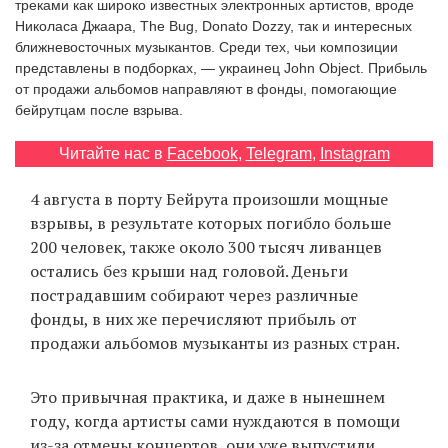
треками как широко известных электронных артистов, вроде
‘21
Николаса Джаара, The Bug, Donato Dozzy, так и интересных
ближневосточных музыкантов. Среди тех, чьи композиции
Фотопроект
представлены в подборках, — украинец John Object. Прибыль
от продажи альбомов направляют в фонды, помогающие
бейрутцам после взрыва.
Репортаж
Читайте нас в
Facebook
,
Telegram
,
Instagram
Партнерский
материал
4 августа в порту Бейрута произошли мощные
взрывы, в результате которых погибло больше
О
200 человек, также около 300 тысяч ливанцев
птичке
остались без крыши над головой. Деньги
пострадавшим собирают через различные
Рекламодателям
фонды, в них же перечисляют прибыль от
продажи альбомов музыканты из разных стран.
Это привычная практика, и даже в нынешнем
году, когда артисты сами нуждаются в помощи
из-за отмены концертов, они уже выпустили