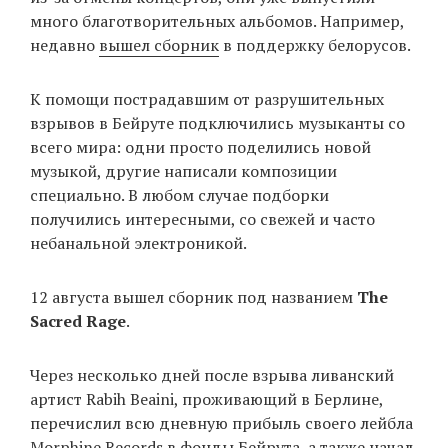
много благотворительных альбомов. Например,
недавно
вышел сборник
в поддержку белорусов.
EN
UA
К помощи пострадавшим от разрушительных
взрывов в Бейруте подключились музыканты со
всего мира: одни просто поделились новой
музыкой, другие написали композиции
специально. В любом случае подборки
получились интересными, со свежей и часто
небанальной электроникой.
12 августа вышел сборник под названием
The
Sacred Rage
.
Через несколько дней после взрыва ливанский
артист Rabih Beaini, проживающий в Берлине,
перечислил всю дневную прибыль своего лейбла
Morphine Records в фонды Бейрута, а также начал