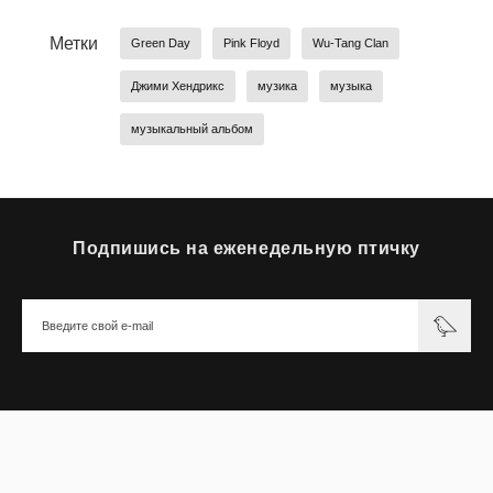
Метки
Green Day
Pink Floyd
Wu-Tang Clan
Джими Хендрикс
музика
музыка
музыкальный альбом
Подпишись на еженедельную птичку