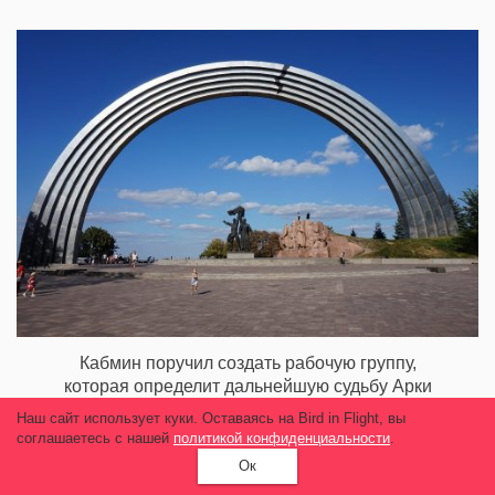
Кабмин поручил создать рабочую группу,
которая определит дальнейшую судьбу Арки
дружбы народов
Наш сайт использует куки. Оставаясь на Bird in Flight, вы
соглашаетесь с нашей
политикой конфиденциальности
.
9 787
Ок