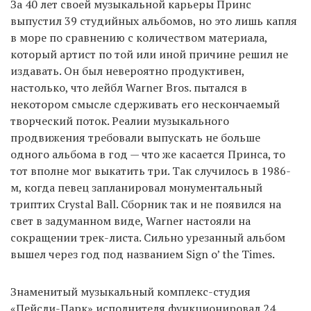
За 40 лет своей музыкальной карьеры Принс
выпустил 39 студийных альбомов, но это лишь капля
в море по сравнению с количеством материала,
который артист по той или иной причине решил не
издавать. Он был невероятно продуктивен,
настолько, что лейбл Warner Bros. пытался в
некотором смысле сдерживать его нескончаемый
творческий поток. Реалии музыкального
продвижения требовали выпускать не больше
одного альбома в год — что же касается Принса, то
тот вполне мог выкатить три. Так случилось в 1986-
м, когда певец запланировал монументальный
триптих Crystal Ball. Сборник так и не появился на
свет в задуманном виде, Warner настояли на
сокращении трек-листа. Сильно урезанный альбом
вышел через год под названием Sign o’ the Times.
Знаменитый музыкальный комплекс-студия
«Пейсли-Парк» исполнителя функционировал 24