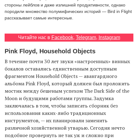
стороны лейблов и даже излишней продуктивности, однако
породили множество полумифических историй — Bird in Flight
рассказывает самые интересные.
EN
UA
Читайте нас в
Facebook
,
Telegram
,
Instagram
Pink Floyd, Household Objects
В течение почти 30 лет звуки «настроенных» винных
бокалов оставались единственным доступным
фрагментом Household Objects — авангардного
альбома Pink Floyd, который должен был проложить
мостик между бешеным успехом The Dark Side of the
Moon и будущими работами группы. Задумка
заключалась в том, чтобы записать сборник без
использования каких-либо традиционных
инструментов, — их планировали заменить
различной хозяйственной утварью. Сегодня нечто
подобное провернуть не так уж и сложно при