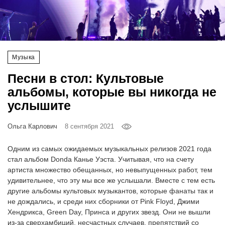
‘21
Фотопроект
Музыка
Репортаж
Песни в стол: Культовые
Партнерский
альбомы, которые вы никогда не
материал
услышите
О
Ольга Карлович
8 сентября 2021
птичке
Одним из самых ожидаемых музыкальных релизов 2021 года
Рекламодателям
стал альбом Donda Канье Уэста. Учитывая, что на счету
артиста множество обещанных, но невыпущенных работ, тем
удивительнее, что эту мы все же услышали. Вместе с тем есть
другие альбомы культовых музыкантов, которые фанаты так и
не дождались, и среди них сборники от Pink Floyd, Джими
Хендрикса, Green Day, Принса и других звезд. Они не вышли
из-за сверхамбиций, несчастных случаев, препятствий со