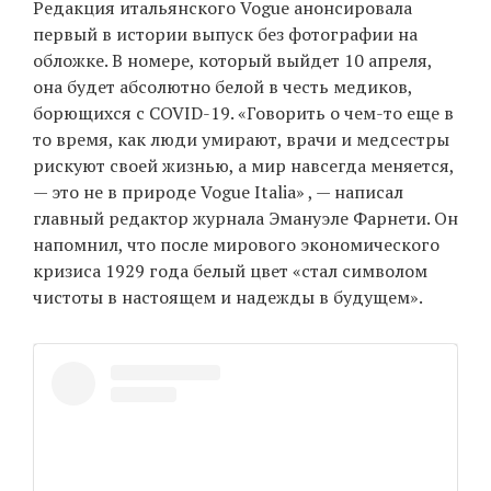
Редакция итальянского Vogue анонсировала
‘21
первый в истории выпуск без фотографии на
обложке. В номере, который выйдет 10 апреля,
Фотопроект
она будет абсолютно белой в честь медиков,
борющихся с COVID-19. «Говорить о чем-то еще в
Репортаж
то время, как люди умирают, врачи и медсестры
рискуют своей жизнью, а мир навсегда меняется,
Партнерский
— это не в природе Vogue Italia» , — написал
материал
главный редактор журнала Эмануэле Фарнети. Он
напомнил, что после мирового экономического
О
кризиса 1929 года белый цвет «стал символом
птичке
чистоты в настоящем и надежды в будущем».
Рекламодателям