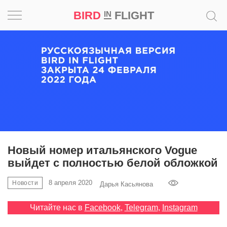
BIRD
FLIGHT
IN
Вдохновение
Почему
это
шедевр
Мир
Игра
Новый номер итальянского Vogue
выйдет с полностью белой обложкой
Новости
8 апреля 2020
Новости
Дарья Касьянова
Bird
in
Читайте нас в
Facebook
,
Telegram
,
Instagram
Flight
Prize