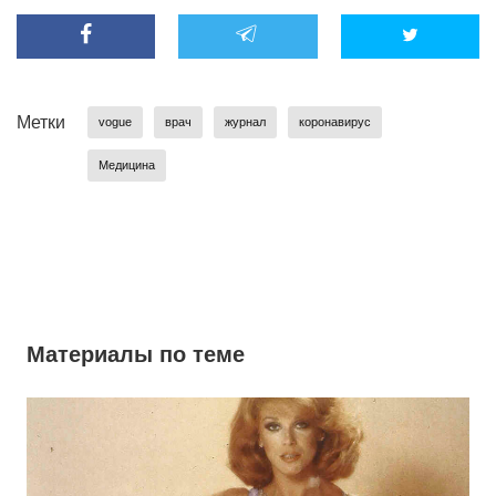
Метки
vogue
врач
журнал
коронавирус
Медицина
Материалы по теме