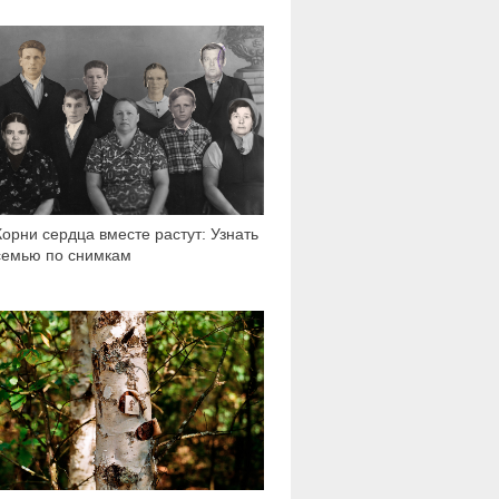
4 518
Корни сердца вместе растут: Узнать
семью по снимкам
1 272