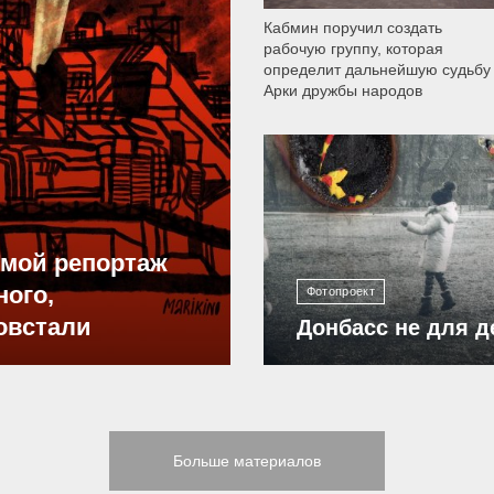
Кабмин поручил создать
рабочую группу, которая
определит дальнейшую судьбу
Арки дружбы народов
12 304
ямой репортаж
ного,
Фотопроект
овстали
Донбасс не для д
Больше материалов