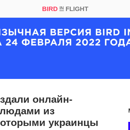
BIRD
FLIGHT
IN
кт
Репортаж
здали онлайн-
блюдами из
которыми украинцы