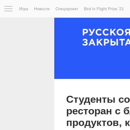
Игра
Новости
Спецпроект
Bird in Flight Prize ‘21
Вдохновение
Почему это шедевр
Мир
Фотопрое
Студенты со
ресторан с 
продуктов, 