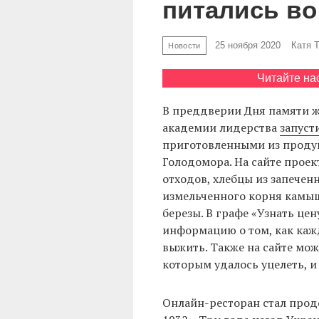
питались во
25 ноября 2020
Катя 
Новости
Читайте на
В преддверии Дня памяти 
академии лидерства
запуст
приготовленными из продук
Голодомора. На сайте прое
отходов, хлебцы из запечен
измельченного корня камыша
березы. В графе «Узнать це
информацию о том, как каж
выжить. Также на сайте мо
которым удалось уцелеть, и
Онлайн-ресторан стал про