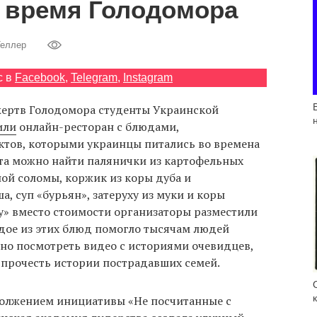
 время Голодомора
Теллер
с в
Facebook
,
Telegram
,
Instagram
жертв Голодомора студенты Украинской
или
онлайн-ресторан с блюдами,
тов, которыми украинцы питались во времена
кта можно найти палянички из картофельных
ной соломы, коржик из коры дуба и
, суп «бурьян», затеруху из муки и коры
ну» вместо стоимости организаторы разместили
дое из этих блюд помогло тысячам людей
жно посмотреть видео с историями очевидцев,
 прочесть истории пострадавших семей.
должением инициативы «Не посчитанные с