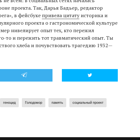
 не всем: в социальных сетях началась
роне проекта. Так, Дарья Бадьер, редактор
рега», в фейсбуке
привела цитату
историка и
улярного проекта о гастрономической культуре
мер нивелирует опыт тех, кто пережил
то-то и пережить тот травматический опыт. Ты
ствого хлеба и почувствовать трагедию 1932—
геноцид
Голодомор
память
социальный проект