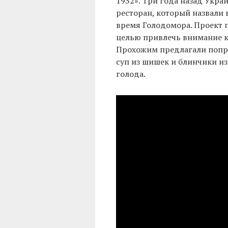
1932». Три года назад Укра
ресторан, который назвали 
время Голодомора. Проект п
целью привлечь внимание к 
Прохожим предлагали попро
суп из шишек и блинчики из
голода.