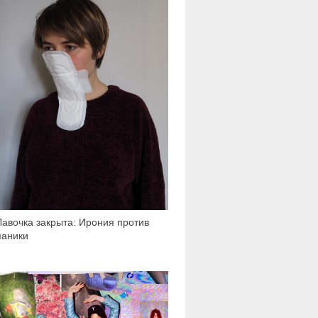
Лавочка закрыта: Ирония против
паники
1 297