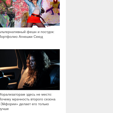
Альтернативный фешн и постдок:
Портфолио Агнешки Сеюд
6 594
Морализаторам здесь не место:
Почему мрачность второго сезона
«Эйфории» делает его только
лучше