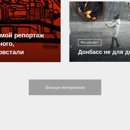
12 305
ямой репортаж
ного,
Фотопроект
овстали
Донбасс не для д
Больше материалов