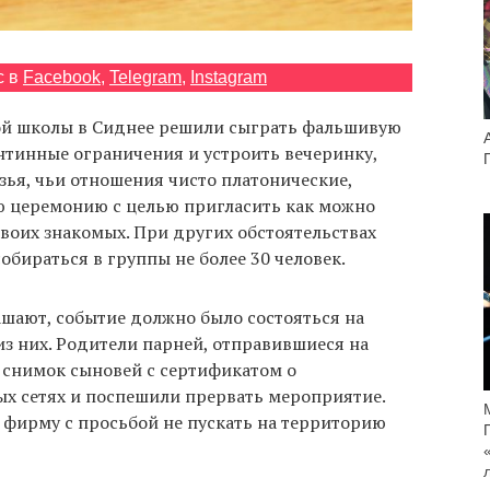
с в
Facebook
,
Telegram
,
Instagram
ой школы в Сиднее решили сыграть фальшивую
нтинные ограничения и устроить вечеринку,
зья, чьи отношения чисто платонические,
 церемонию с целью пригласить как можно
своих знакомых. При других обстоятельствах
обираться в группы не более 30 человек.
ашают, событие должно было состояться на
з них. Родители парней, отправившиеся на
 снимок сыновей с сертификатом о
ых сетях и поспешили прервать мероприятие.
 фирму с просьбой не пускать на территорию