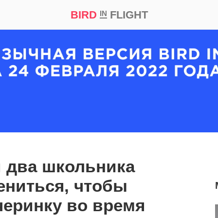
BIRD
FLIGHT
IN
кт
Репортаж
 два школьника
ениться, чтобы
черинку во время