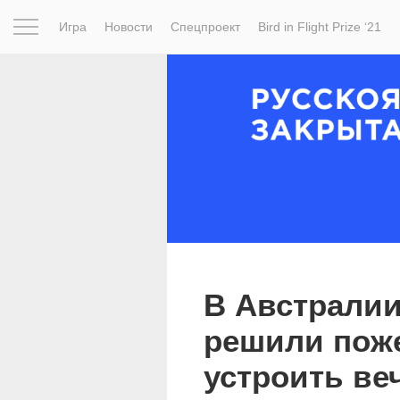
Игра
Новости
Спецпроект
Bird in Flight Prize ‘21
Вдохновение
Почему это шедевр
Мир
Фотопрое
В Австралии
решили пож
устроить ве