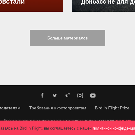
овстали
Донбасс не для д
Больше материалов
модателям
Требования к фотопроектам
Bird in Flight Prize
Любое использование материалов допускается только с согласия
редакции
.
© 2026, Bird In Flight.
Все права защищены.
аваясь на Bird in Flight, вы соглашаетесь с нашей
политикой конфиденци