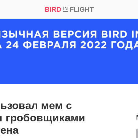
BIRD
FLIGHT
IN
кт
Репортаж
ьзовал мем с
 гробовщиками
ена