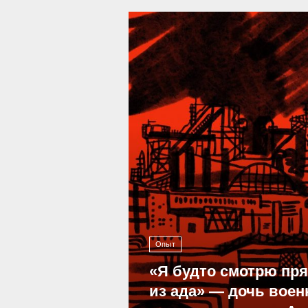
39 295
Опыт
«Я будто смотрю пр
из ада» — дочь воен