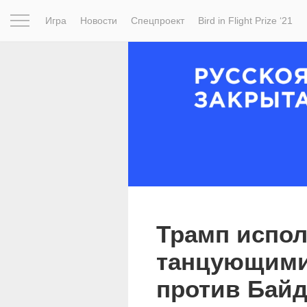
Игра
Новости
Спецпроект
Bird in Flight Prize ‘21
Вдохновение
Почему это шедевр
Мир
Фотопрое
Трамп испол
танцующими
против Байд