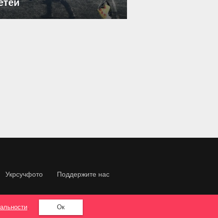
етей
Укрсучфото
Поддержите нас
альности
.
Ок