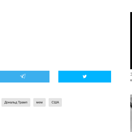
Дональд Трамп
мем
США