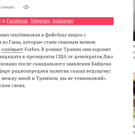
сьянова
с в
Facebook
,
Telegram
,
Instagram
мп опубликовал в фейсбуке видео с
из Ганы, которые стали главным мемом
м
сообщает
Forbes. В ролике Трампа они хоронят
ндидата в президенты США от демократов Джо
иковано после скандального заявления Байдена
эфире радиопередачи политик сказал ведущему:
ь между мной и Трампом, вы не темнокожий».
свои слова.