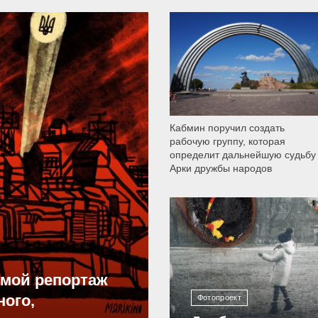
9 790
Кабмин поручил создать
рабочую группу, которая
определит дальнейшую судьбу
Арки дружбы народов
12 304
ямой репортаж
ного,
Фотопроект