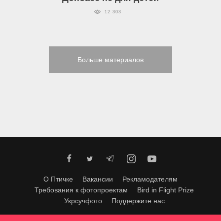
12 303
Больше материалов
О Птичке
Вакансии
Рекламодателям
Требования к фотопроектам
Bird in Flight Prize
Укрсучфото
Поддержите нас
Любое использование материалов допускается только с согласия