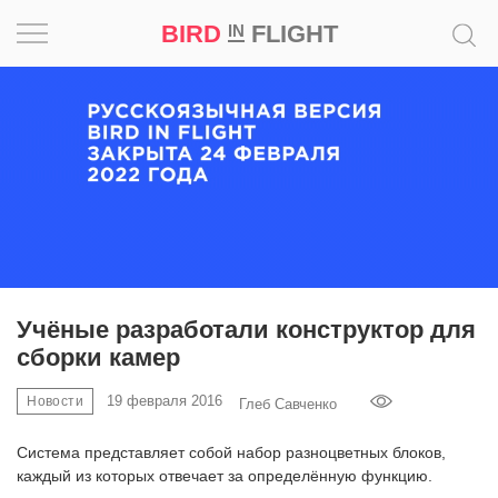
BIRD
FLIGHT
IN
Вдохновение
Почему
это
шедевр
Мир
Игра
Учёные разработали конструктор для
сборки камер
Новости
19 февраля 2016
Новости
Глеб Савченко
Bird
in
Система представляет собой набор разноцветных блоков,
Flight
каждый из которых отвечает за определённую функцию.
Prize