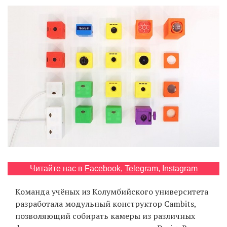
‘21
Фотопроект
Репортаж
Партнерский
материал
О
птичке
Рекламодателям
Читайте нас в
Facebook
,
Telegram
,
Instagram
Команда учёных из Колумбийского университета
разработала модульный конструктор Cambits,
позволяющий собирать камеры из различных