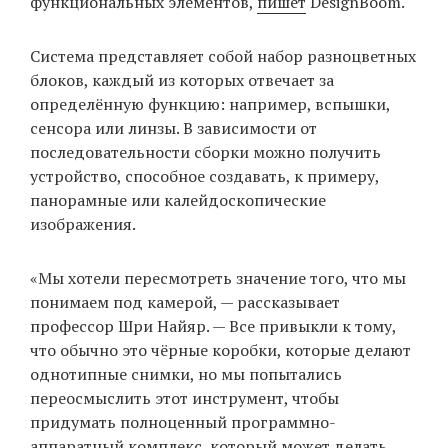
функциональных элементов,
пишет
DesignBoom.
Система представляет собой набор разноцветных
EN
UA
блоков, каждый из которых отвечает за
определённую функцию: например, вспышки,
сенсора или линзы. В зависимости от
последовательности сборки можно получить
устройство, способное создавать, к примеру,
панорамные или калейдоскопические
изображения.
«Мы хотели пересмотреть значение того, что мы
понимаем под камерой, — рассказывает
профессор Шри Найяр. — Все привыкли к тому,
что обычно это чёрные коробки, которые делают
однотипные снимки, но мы попытались
переосмыслить этот инструмент, чтобы
придумать полноценный программно-
аппаратный комплекс, который может делать