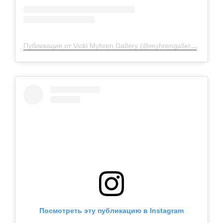
Публикация от Vicki Myhren Gallery (@myhrengallery)
21 Авг
Посмотреть эту публикацию в Instagram