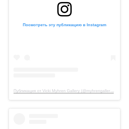
Посмотреть эту публикацию в Instagram
Публикация от Vicki Myhren Gallery (@myhrengallery)
29 Сен