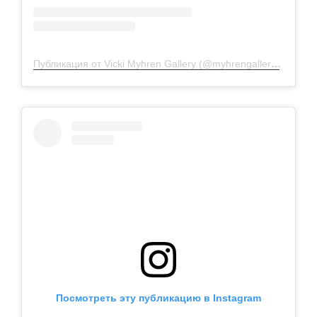
Публикация от Vicki Myhren Gallery (@myhrengallery)
7 Окт 
Посмотреть эту публикацию в Instagram