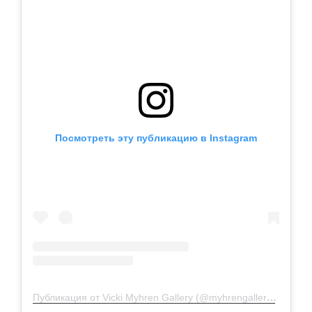
Посмотреть эту публикацию в Instagram
Публикация от Vicki Myhren Gallery (@myhrengallery)
10 Авг