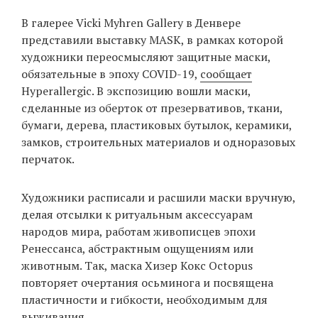
‘21
В галерее Vicki Myhren Gallery в Денвере
представили выставку MASK, в рамках которой
Фотопроект
художники переосмысляют защитные маски,
обязательные в эпоху COVID-19,
сообщает
Репортаж
Hyperallergic. В экспозицию вошли маски,
сделанные из оберток от презервативов, ткани,
Партнерский
бумаги, дерева, пластиковых бутылок, керамики,
материал
замков, строительных материалов и одноразовых
перчаток.
О
птичке
Художники расписали и расшили маски вручную,
делая отсылки к ритуальным аксессуарам
Рекламодателям
народов мира, работам живописцев эпохи
Ренессанса, абстрактным ощущениям или
животным. Так, маска Хизер Кокс Octopus
повторяет очертания осьминога и посвящена
пластичности и гибкости, необходимым для
выживания.