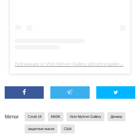
Публикация от Vicki Myhren Gallery (@myhrengallery)
3 Сен 
Метки
Covid-19
MASK
Vicki Myhren Gallery
Денвер
защитные маски
США