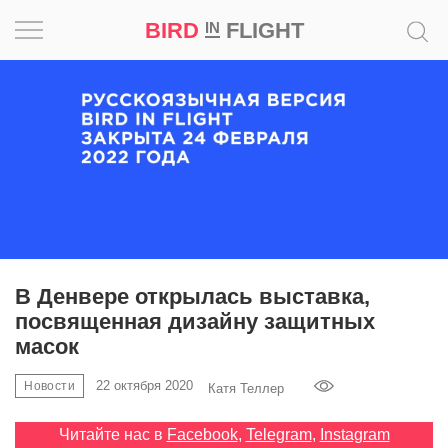
BIRD
FLIGHT
IN
Вдохновение
Почему
это
шедевр
Мир
Игра
В Денвере открылась выставка,
посвященная дизайну защитных
Новости
масок
Bird
22 октября 2020
Новости
Катя Теллер
in
Flight
Читайте нас в
Facebook
,
Telegram
,
Instagram
Prize