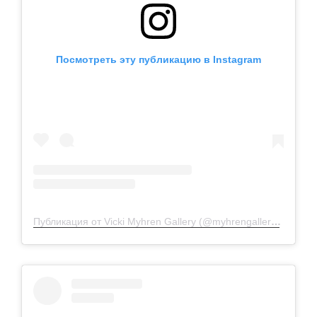
Посмотреть эту публикацию в Instagram
Публикация от Vicki Myhren Gallery (@myhrengallery)
30 Сен