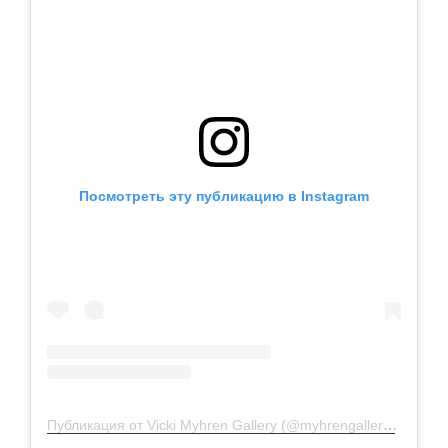
Посмотреть эту публикацию в Instagram
Публикация от Vicki Myhren Gallery (@myhrengallery)
1 Окт 