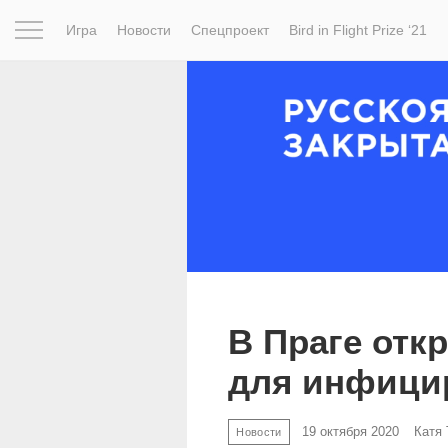
Игра
Новости
Спецпроект
Bird in Flight Prize ‘21
Вдохновение
Почему это шедевр
Мир
Фотопрое
В Праге отк
для инфици
19 октября 2020
Катя
Новости