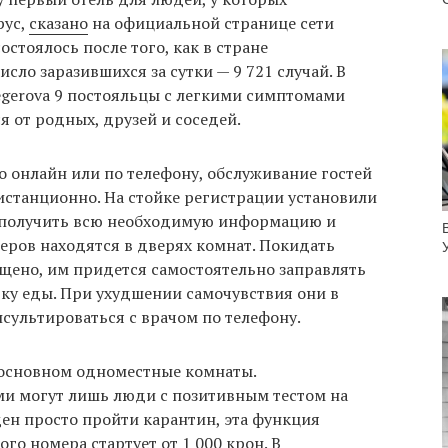
рус,
сказано
на официальной странице сети
состоялось после того, как в стране
сло заразившихся за сутки — 9 721 случай. В
egerova 9 постояльцы с легкими симптомами
я от родных, друзей и соседей.
 онлайн или по телефону, обслуживание гостей
станционно. На стойке регистрации установили
т получить всю необходимую информацию и
еров находятся в дверях комнат. Покидать
ещено, им придется самостоятельно заправлять
вку еды. При ухудшении самочувствия они в
сультироваться с врачом по телефону.
в основном одноместные комнаты.
ами могут лишь люди с позитивным тестом на
ен просто пройти карантин, эта функция
го номера стартует от 1 000 крон. В