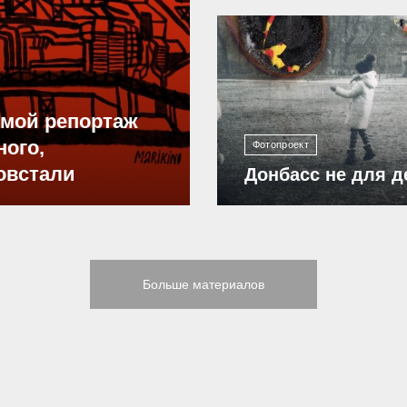
12 308
ямой репортаж
ного,
Фотопроект
овстали
Донбасс не для д
Больше материалов