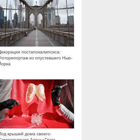
Декорации постапокалипсиса:
Фоторепортаж из опустевшего Нью-
Йорка
1 815
Под крышей дома своего:
Самоизоляция Алены Гром