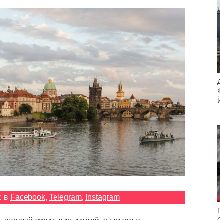
с в
Facebook
,
Telegram
,
Instagram
у первый отель для людей, у которых