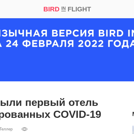
BIRD
FLIGHT
IN
кт
Репортаж
рыли первый отель
рованных COVID-19
 Теллер