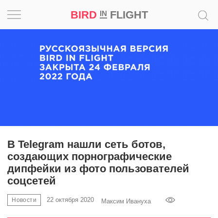
BIRD
FLIGHT
IN
Вдохновение
Почему
это
шедевр
Мир
Игра
В Telegram нашли сеть ботов,
создающих порнографические
Новости
дипфейки из фото пользователей
соцсетей
Bird
in
22 октября 2020
Новости
Максим Ивануха
Flight
Prize