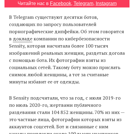
Читайте нас в
Facebook
,
Telegram
,
Instagram
‘21
В Telegram существуют десятки ботов,
Фотопроект
создающих по запросу пользователей
порнографические дипфейки. Об этом говорится
Репортаж
в
докладе
компании по кибербезопасности
Sensity, которая насчитала более 100 тысяч
Партнерский
изображений реальных женщин, раздетых догола
материал
с помощью бота. Их фотографии взяты из
социальных сетей. Такому боту можно прислать
О
снимок любой женщины, а тот за считаные
птичке
минуты избавит ее от одежды.
Рекламодателям
В Sensity подсчитали, что за год, с июля 2019-го
по июль 2020-го, жертвами публичного
раздевания стали 104 852 женщины. 70% из них —
это частные лица, фотографии которых взяты из
аккаунтов соцсетей. Бот и связанные с ним
каналы привлекли около 100 тысяч участников